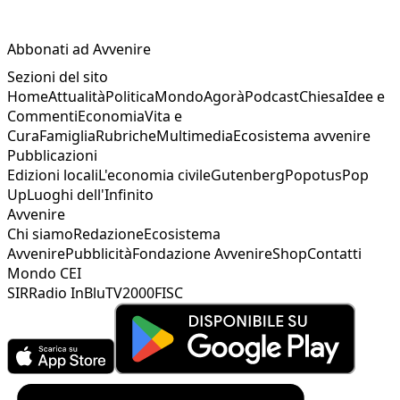
Abbonati ad Avvenire
Sezioni del sito
Home
Attualità
Politica
Mondo
Agorà
Podcast
Chiesa
Idee e
Commenti
Economia
Vita e
Cura
Famiglia
Rubriche
Multimedia
Ecosistema avvenire
Pubblicazioni
Edizioni locali
L'economia civile
Gutenberg
Popotus
Pop
Up
Luoghi dell'Infinito
Avvenire
Chi siamo
Redazione
Ecosistema
Avvenire
Pubblicità
Fondazione Avvenire
Shop
Contatti
Mondo CEI
SIR
Radio InBlu
TV2000
FISC