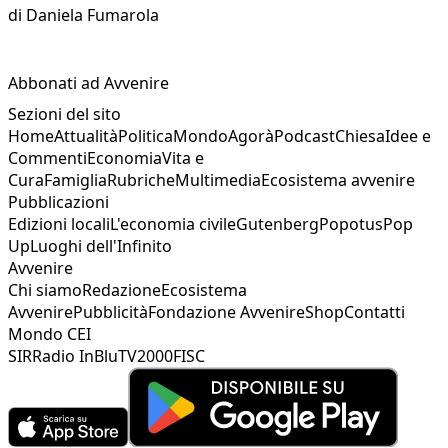
di
Daniela Fumarola
Abbonati ad Avvenire
Sezioni del sito
Home
Attualità
Politica
Mondo
Agorà
Podcast
Chiesa
Idee e
Commenti
Economia
Vita e
Cura
Famiglia
Rubriche
Multimedia
Ecosistema avvenire
Pubblicazioni
Edizioni locali
L'economia civile
Gutenberg
Popotus
Pop
Up
Luoghi dell'Infinito
Avvenire
Chi siamo
Redazione
Ecosistema
Avvenire
Pubblicità
Fondazione Avvenire
Shop
Contatti
Mondo CEI
SIR
Radio InBlu
TV2000
FISC