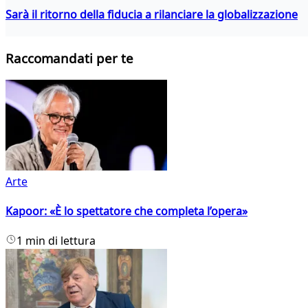
Sarà il ritorno della fiducia a rilanciare la globalizzazione
Raccomandati per te
Arte
Kapoor: «È lo spettatore che completa l’opera»
1 min di lettura