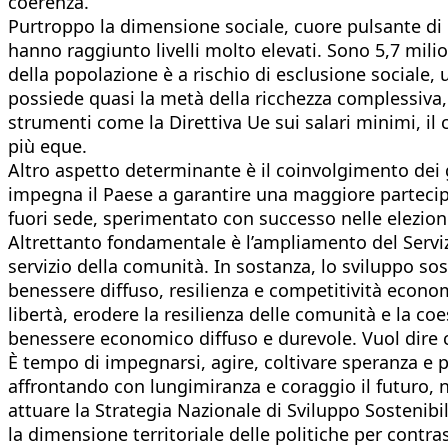
coerenza.
Purtroppo la dimensione sociale, cuore pulsante di ogn
hanno raggiunto livelli molto elevati. Sono 5,7 mili
della popolazione è a rischio di esclusione sociale,
possiede quasi la metà della ricchezza complessiva, 
strumenti come la Direttiva Ue sui salari minimi, i
più eque.
Altro aspetto determinante è il coinvolgimento dei gi
impegna il Paese a garantire una maggiore partecip
fuori sede, sperimentato con successo nelle elezioni 
Altrettanto fondamentale è l’ampliamento del Servizi
servizio della comunità. In sostanza, lo sviluppo so
benessere diffuso, resilienza e competitività economic
libertà, erodere la resilienza delle comunità e la coe
benessere economico diffuso e durevole. Vuol dire 
È tempo di impegnarsi, agire, coltivare speranza e pr
affrontando con lungimiranza e coraggio il futuro, n
attuare la Strategia Nazionale di Sviluppo Sostenib
la dimensione territoriale delle politiche per contr