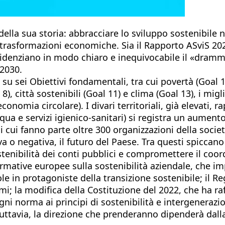
iali della sua storia: abbracciare lo sviluppo sosteni
e trasformazioni economiche. Sia il Rapporto ASviS 202
videnziano in modo chiaro e inequivocabile il «dramma
 2030.
 su sei Obiettivi fondamentali, tra cui povertà (Goal 
al 8), città sostenibili (Goal 11) e clima (Goal 13), i 
economia circolare). I divari territoriali, già elevati,
qua e servizi igienico-sanitari) si registra un aumento
i cui fanno parte oltre 300 organizzazioni della società 
 o negativa, il futuro del Paese. Tra questi spiccano 
ostenibilità dei conti pubblici e compromettere il co
normative europee sulla sostenibilità aziendale, che 
e in protagoniste della transizione sostenibile; il R
mi; la modifica della Costituzione del 2022, che ha ra
ni norma ai principi di sostenibilità e intergenerazio
Tuttavia, la direzione che prenderanno dipenderà dalla 