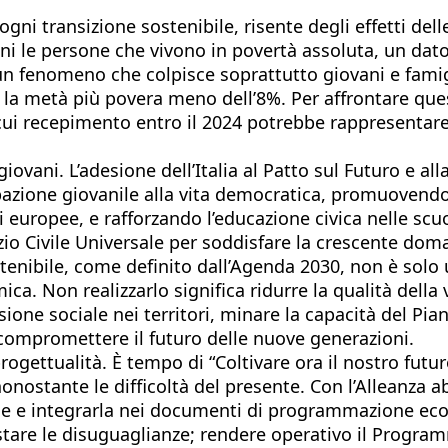
i transizione sostenibile, risente degli effetti delle 
oni le persone che vivono in povertà assoluta, un dato
 un fenomeno che colpisce soprattutto giovani e famig
la metà più povera meno dell’8%. Per affrontare quest
l cui recepimento entro il 2024 potrebbe rappresentar
ovani. L’adesione dell’Italia al Patto sul Futuro e al
azione giovanile alla vita democratica, promuovendo 
europee, e rafforzando l’educazione civica nelle scuol
o Civile Universale per soddisfare la crescente doman
stenibile, come definito dall’Agenda 2030, non è solo
a. Non realizzarlo significa ridurre la qualità della vi
sione sociale nei territori, minare la capacità del Pian
compromettere il futuro delle nuove generazioni.
ogettualità. È tempo di “Coltivare ora il nostro futur
onostante le difficoltà del presente. Con l’Alleanza a
ile e integrarla nei documenti di programmazione eco
astare le disuguaglianze; rendere operativo il Program