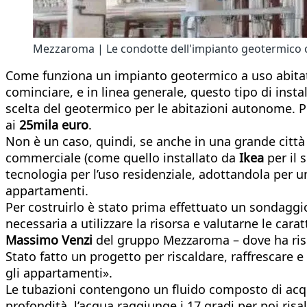
Mezzaroma | Le condotte dell'impianto geotermico 
Come funziona un impianto geotermico a uso abitativ
cominciare, e in linea generale, questo tipo di instal
scelta del geotermico per le abitazioni autonome. Pe
ai
25mila euro
.
Non è un caso, quindi, se anche in una grande città
commerciale (come quello installato da
Ikea
per il
tecnologia per l’uso residenziale, adottandola per un
appartamenti.
Per costruirlo è stato prima effettuato un sondagg
necessaria a utilizzare la risorsa e valutarne le cara
Massimo Venzi
del gruppo Mezzaroma – dove ha risco
Stato fatto un progetto per riscaldare, raffrescare e
gli appartamenti».
Le tubazioni contengono un fluido composto di acqua
profondità, l’acqua raggiunge i 17 gradi per poi risa