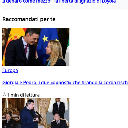
Il denaro come mezzo: la libertà di Ignazio di Loyola
Raccomandati per te
Europa
Giorgia e Pedro, i due «opposti» che tirando la corda risc
1 min di lettura