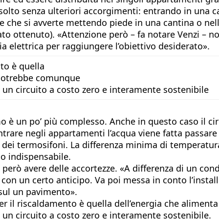
risolto senza ulteriori accorgimenti: entrando in una 
one che si avverte mettendo piede in una cantina o nell
ato ottenuto). «Attenzione però – fa notare Venzi – no
a elettrica per raggiungere l’obiettivo desiderato».
to è quella
e potrebbe comunque
 un circuito a costo zero e interamente sostenibile
 è un po’ più complesso. Anche in questo caso il circui
entrare negli appartamenti l’acqua viene fatta passare
/65 dei termosifoni. La differenza minima di tempera
mo indispensabile.
però avere delle accortezze. «A differenza di un cond
con un certo anticipo. Va poi messa in conto l’instal
 sul un pavimento».
er il riscaldamento è quella dell’energia che alimen
un circuito a costo zero e interamente sostenibile.