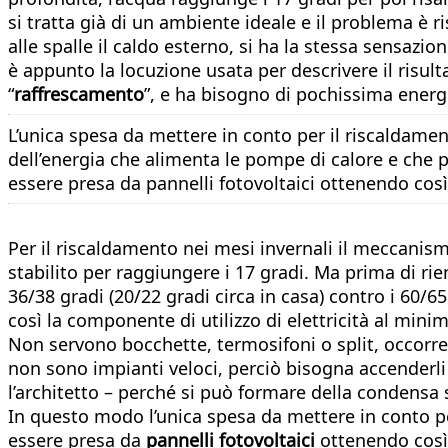
si tratta già di un ambiente ideale e il problema è 
alle spalle il caldo esterno, si ha la stessa sensazi
è appunto la locuzione usata per descrivere il risult
“
raffrescamento
”, e ha bisogno di pochissima energi
L’unica spesa da mettere in conto per il riscaldamen
dell’energia che alimenta le pompe di calore e ch
essere presa da pannelli fotovoltaici ottenendo così
Per il riscaldamento nei mesi invernali il meccanismo
stabilito per raggiungere i 17 gradi. Ma prima di ri
36/38 gradi (20/22 gradi circa in casa) contro i 60
così la componente di utilizzo di elettricità al mini
Non servono bocchette, termosifoni o split, occorre 
non sono impianti veloci, perciò bisogna accenderli 
l’architetto – perché si può formare della condensa
In questo modo l’unica spesa da mettere in conto p
essere presa da
pannelli fotovoltaici
ottenendo così 