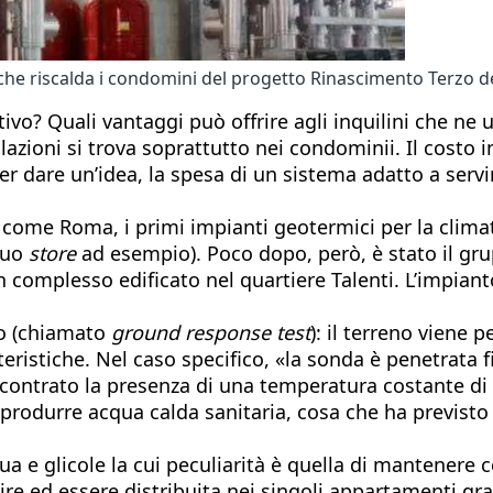
che riscalda i condomini del progetto Rinascimento Terzo
o? Quali vantaggi può offrire agli inquilini che ne 
lazioni si trova soprattutto nei condominii. Il costo 
r dare un’idea, la spesa di un sistema adatto a servi
 come Roma, i primi impianti geotermici per la climat
 suo
store
ad esempio). Poco dopo, però, è stato il gr
 complesso edificato nel quartiere Talenti. L’impianto
io (chiamato
ground response test
): il terreno viene 
tteristiche. Nel caso specifico, «la sonda è penetrata 
ntrato la presenza di una temperatura costante di 17
 produrre acqua calda sanitaria, cosa che ha previsto l
 e glicole la cui peculiarità è quella di mantenere c
lire ed essere distribuita nei singoli appartamenti gr