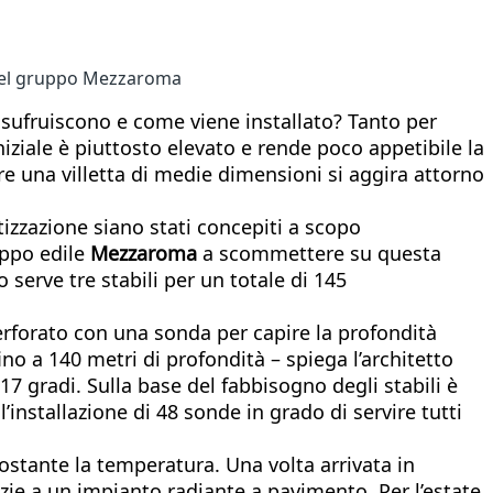
 del gruppo Mezzaroma
usufruiscono e come viene installato? Tanto per
iniziale è piuttosto elevato e rende poco appetibile la
re una villetta di medie dimensioni si aggira attorno
izzazione siano stati concepiti a scopo
uppo edile
Mezzaroma
a scommettere su questa
 serve tre stabili per un totale di 145
perforato con una sonda per capire la profondità
fino a 140 metri di profondità – spiega l’architetto
 gradi. Sulla base del fabbisogno degli stabili è
’installazione di 48 sonde in grado di servire tutti
ostante la temperatura. Una volta arrivata in
azie a un impianto radiante a pavimento. Per l’estate