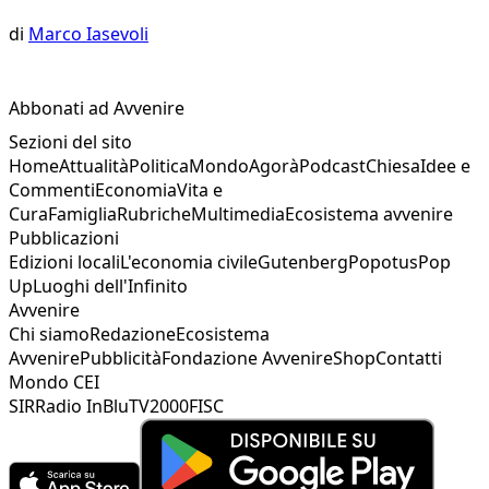
di
Marco Iasevoli
Abbonati ad Avvenire
Sezioni del sito
Home
Attualità
Politica
Mondo
Agorà
Podcast
Chiesa
Idee e
Commenti
Economia
Vita e
Cura
Famiglia
Rubriche
Multimedia
Ecosistema avvenire
Pubblicazioni
Edizioni locali
L'economia civile
Gutenberg
Popotus
Pop
Up
Luoghi dell'Infinito
Avvenire
Chi siamo
Redazione
Ecosistema
Avvenire
Pubblicità
Fondazione Avvenire
Shop
Contatti
Mondo CEI
SIR
Radio InBlu
TV2000
FISC