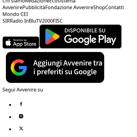
Chi siamo
Redazione
Ecosistema
Avvenire
Pubblicità
Fondazione Avvenire
Shop
Contatti
Mondo CEI
SIR
Radio InBlu
TV2000
FISC
Segui Avvenire su