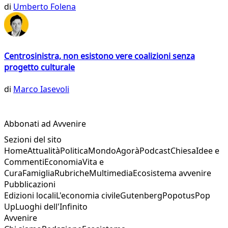
di
Umberto Folena
Centrosinistra, non esistono vere coalizioni senza
progetto culturale
di
Marco Iasevoli
Abbonati ad Avvenire
Sezioni del sito
Home
Attualità
Politica
Mondo
Agorà
Podcast
Chiesa
Idee e
Commenti
Economia
Vita e
Cura
Famiglia
Rubriche
Multimedia
Ecosistema avvenire
Pubblicazioni
Edizioni locali
L'economia civile
Gutenberg
Popotus
Pop
Up
Luoghi dell'Infinito
Avvenire