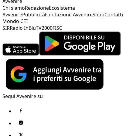
Avvenire
Chi siamo
Redazione
Ecosistema
Avvenire
Pubblicità
Fondazione Avvenire
Shop
Contatti
Mondo CEI
SIR
Radio InBlu
TV2000
FISC
Segui Avvenire su