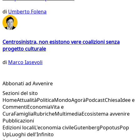
di
Umberto Folena
Centrosinistra, non esistono vere coalizioni senza
progetto culturale
di
Marco Iasevoli
Abbonati ad Avvenire
Sezioni del sito
Home
Attualità
Politica
Mondo
Agorà
Podcast
Chiesa
Idee e
Commenti
Economia
Vita e
Cura
Famiglia
Rubriche
Multimedia
Ecosistema avvenire
Pubblicazioni
Edizioni locali
L'economia civile
Gutenberg
Popotus
Pop
Up
Luoghi dell'Infinito