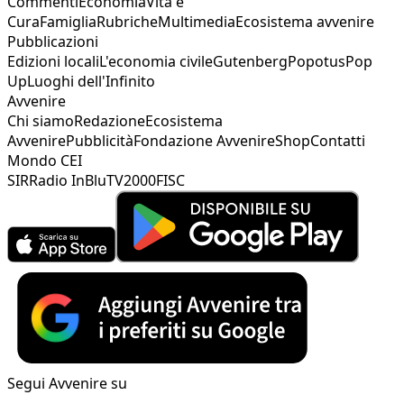
Commenti
Economia
Vita e
Cura
Famiglia
Rubriche
Multimedia
Ecosistema avvenire
Pubblicazioni
Edizioni locali
L'economia civile
Gutenberg
Popotus
Pop
Up
Luoghi dell'Infinito
Avvenire
Chi siamo
Redazione
Ecosistema
Avvenire
Pubblicità
Fondazione Avvenire
Shop
Contatti
Mondo CEI
SIR
Radio InBlu
TV2000
FISC
Segui Avvenire su