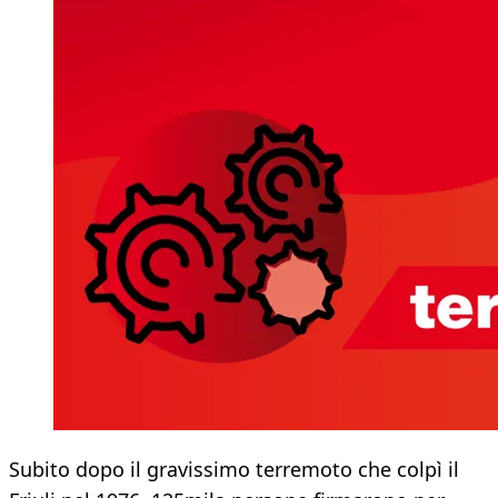
Subito dopo il gravissimo terremoto che colpì il