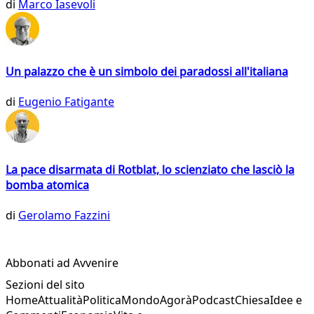
di
Marco Iasevoli
Un palazzo che è un simbolo dei paradossi all'italiana
di
Eugenio Fatigante
La pace disarmata di Rotblat, lo scienziato che lasciò la
bomba atomica
di
Gerolamo Fazzini
Abbonati ad Avvenire
Sezioni del sito
Home
Attualità
Politica
Mondo
Agorà
Podcast
Chiesa
Idee e