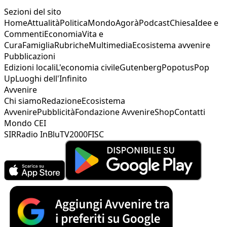
Sezioni del sito
Home
Attualità
Politica
Mondo
Agorà
Podcast
Chiesa
Idee e
Commenti
Economia
Vita e
Cura
Famiglia
Rubriche
Multimedia
Ecosistema avvenire
Pubblicazioni
Edizioni locali
L'economia civile
Gutenberg
Popotus
Pop
Up
Luoghi dell'Infinito
Avvenire
Chi siamo
Redazione
Ecosistema
Avvenire
Pubblicità
Fondazione Avvenire
Shop
Contatti
Mondo CEI
SIR
Radio InBlu
TV2000
FISC