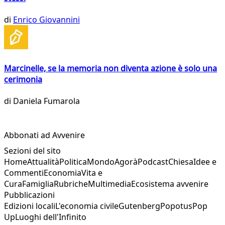
di
Enrico Giovannini
Marcinelle, se la memoria non diventa azione è solo una
cerimonia
di
Daniela Fumarola
Abbonati ad Avvenire
Sezioni del sito
Home
Attualità
Politica
Mondo
Agorà
Podcast
Chiesa
Idee e
Commenti
Economia
Vita e
Cura
Famiglia
Rubriche
Multimedia
Ecosistema avvenire
Pubblicazioni
Edizioni locali
L'economia civile
Gutenberg
Popotus
Pop
Up
Luoghi dell'Infinito