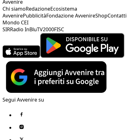
Avvenire
Chi siamo
Redazione
Ecosistema
Avvenire
Pubblicità
Fondazione Avvenire
Shop
Contatti
Mondo CEI
SIR
Radio InBlu
TV2000
FISC
Segui Avvenire su