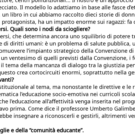
trecciato. Il modello lo adattiamo in base alle fasce
, un libro in cui abbiamo raccolto dieci storie di don
 protagonista, ha un impatto enorme sui ragazzi: fa ca
rsi. Quali sono i nodi da sciogliere?
rsi, che determina ancora uno squilibrio di potere tr
e di diritti umani: è un problema di salute pubblica,
uovere l’impianto strategico della Convenzione di I
a un ventesimo di quelli previsti dalla Convenzione, i 
l tema della mancanza di dialogo tra la giustizia pen
questo crea cortocircuiti enormi, soprattutto nella ge
vanti?
stituzionale al tema, ma nonostante le direttive e le 
matica l’educazione socio-emotiva nei curricoli scola
che l’educazione all’affettività venga inserita nel pr
gavo prima. Come dice il professore Umberto Galimber
bbe insegnare a riconoscerli e gestirli, altrimenti ve
glie e della “comunità educante”.