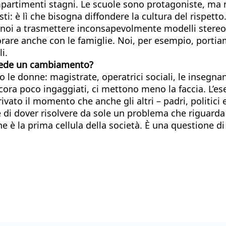
mpartimenti stagni. Le scuole sono protagoniste, ma 
sti: è lì che bisogna diffondere la cultura del rispett
o noi a trasmettere inconsapevolmente modelli stereo
orare anche con le famiglie. Noi, per esempio, portiamo
i.
 vede un cambiamento?
 le donne: magistrate, operatrici sociali, le insegna
cora poco ingaggiati, ci mettono meno la faccia. L’e
ato il momento che anche gli altri – padri, politici e
i dover risolvere da sole un problema che riguarda t
he è la prima cellula della società. È una questione di f