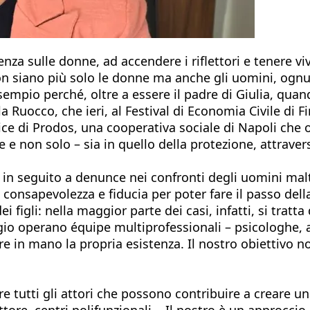
nza sulle donne, ad accendere i riflettori e tenere viv
 non siano più solo le donne ma anche gli uomini, ognu
pio perché, oltre a essere il padre di Giulia, quand
 Ruocco, che ieri, al Festival di Economia Civile di F
ce di Prodos, una cooperativa sociale di Napoli che 
 e non solo – sia in quello della protezione, attravers
in seguito a denunce nei confronti degli uomini maltra
nsapevolezza e fiducia per poter fare il passo della
i figli: nella maggior parte dei casi, infatti, si tratt
gio operano équipe multiprofessionali – psicologhe, a
in mano la propria esistenza. Il nostro obiettivo non 
e tutti gli attori che possono contribuire a creare un
ore, centri polifunzionali... Il nostro è un approccio o