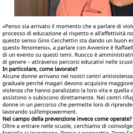
«Penso sia arrivato il momento che a parlare di viole
processo di educazione al rispetto e all’affettività
questo senso Gino Cecchettin sta dando un buon esem
questo fenomeno», a parlare con Avvenire è Raffaella
di un evento su questi temi. Ruocco è amministratri
di genere – attraverso percorsi educativi nelle scuole
In particolare, come lavorate?
Alcune donne arrivano nei nostri centri antiviolenza 
graduale perché magari devono acquisire maggiore co
violenza che hanno paralizzato la loro vita e quella de
assistono o subiscono direttamente. Nei centri rifu
donne in un percorso che permette loro di riprendere 
lavorando sull’empowerment.
Nel campo della prevenzione invece come operate?
Oltre a entrare nelle scuole, cerchiamo di coinvolger
famiglie si incontrano. Penso a parrocchie, Terzo Sett