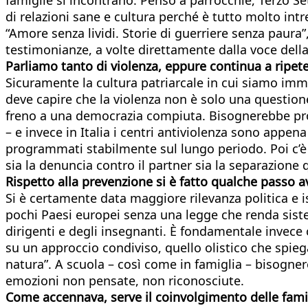
di relazioni sane e cultura perché è tutto molto in
“Amore senza lividi. Storie di guerriere senza paura”
testimonianze, a volte direttamente dalla voce della
Parliamo tanto di violenza, eppure continua a ripete
Sicuramente la cultura patriarcale in cui siamo imme
deve capire che la violenza non è solo una question
freno a una democrazia compiuta. Bisognerebbe prom
– e invece in Italia i centri antiviolenza sono appen
programmati stabilmente sul lungo periodo. Poi c’è i
sia la denuncia contro il partner sia la separazione 
Rispetto alla prevenzione si è fatto qualche passo a
Si è certamente data maggiore rilevanza politica e i
pochi Paesi europei senza una legge che renda siste
dirigenti e degli insegnanti. È fondamentale invece 
su un approccio condiviso, quello olistico che spie
natura”. A scuola – così come in famiglia – bisognere
emozioni non pensate, non riconosciute.
Come accennava, serve il coinvolgimento delle fami