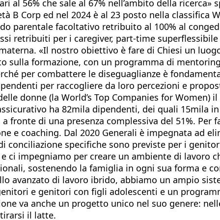
ri al 56% che sale al 67% nell’ambito della ricerca» 
tà B Corp ed nel 2024 è al 23 posto nella classifica 
o parentale facoltativo retribuito al 100% al congedo 
si retribuiti per i caregiver, part-time superflessibile
materna. «Il nostro obiettivo è fare di Chiesi un luog
o sulla formazione, con un programma di mentoring pe
Perché per combattere le diseguaglianze è fondamental
ipendenti per raccogliere da loro percezioni e propost
” delle donne (la World’s Top Companies for Women) il
sicurativo ha 82mila dipendenti, dei quali 15mila in It
0% a fronte di una presenza complessiva del 51%. Per f
ione e coaching. Dal 2020 Generali è impegnata ad elim
 conciliazione specifiche sono previste per i genitori
e ci impegniamo per creare un ambiente di lavoro che
ssionali, sostenendo la famiglia in ogni sua forma e 
ello avanzato di lavoro ibrido, abbiamo un ampio siste
enitori e genitori con figli adolescenti e un program
ione va anche un progetto unico nel suo genere: nelle
arsi il latte.