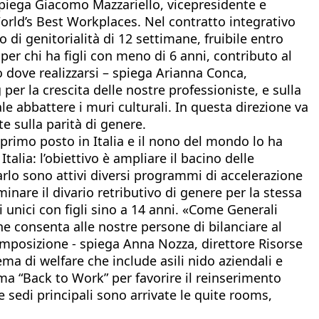
spiega Giacomo Mazzariello, vicepresidente e
World’s Best Workplaces. Nel contratto integrativo
di genitorialità di 12 settimane, fruibile entro
 per chi ha figli con meno di 6 anni, contributo al
o dove realizzarsi – spiega Arianna Conca,
r la crescita delle nostre professioniste, e sulla
e abbattere i muri culturali. In questa direzione va
e sulla parità di genere.
 primo posto in Italia e il nono del mondo lo ha
alia: l’obiettivo è ampliare il bacino delle
arlo sono attivi diversi programmi di accelerazione
inare il divario retributivo di genere per la stessa
 unici con figli sino a 14 anni. «Come Generali
 consenta alle nostre persone di bilanciare al
composizione - spiega Anna Nozza, direttore Risorse
ma di welfare che include asili nido aziendali e
ma “Back to Work” per favorire il reinserimento
 sedi principali sono arrivate le quite rooms,