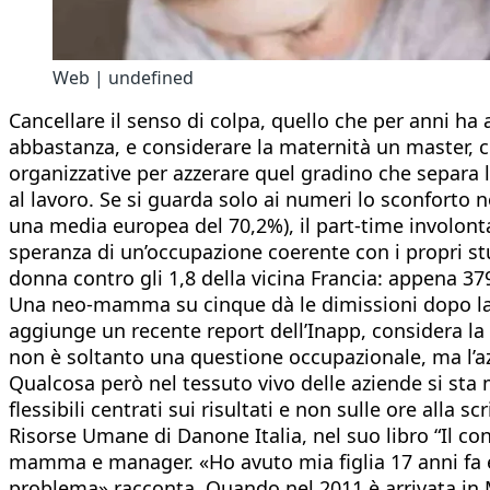
Web | undefined
Cancellare il senso di colpa, quello che per anni ha
abbastanza, e considerare la maternità un master, c
organizzative per azzerare quel gradino che separa 
al lavoro. Se si guarda solo ai numeri lo sconforto n
una media europea del 70,2%), il part-time involonta
speranza di un’occupazione coerente con i propri stud
donna contro gli 1,8 della vicina Francia: appena 37
Una neo-mamma su cinque dà le dimissioni dopo la na
aggiunge un recente report dell’Inapp, considera l
non è soltanto una questione occupazionale, ma l’a
Qualcosa però nel tessuto vivo delle aziende si sta
flessibili centrati sui risultati e non sulle ore all
Risorse Umane di Danone Italia, nel suo libro “Il co
mamma e manager. «Ho avuto mia figlia 17 anni fa e
problema» racconta. Quando nel 2011 è arrivata in 