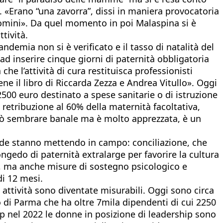
 «Erano “una zavorra”, dissi in maniera provocatoria
 uomini». Da quel momento in poi Malaspina si è
tività.
demia non si è verificato e il tasso di natalità del
i ad inserire cinque giorni di paternità obbligatoria
he l’attività di cura restituisca professionisti
ene il libro di Riccarda Zezza e Andrea Vitullo». Oggi
2500 euro destinato a spese sanitarie o di istruzione
 retribuzione al 60% della maternità facoltativa,
uò sembrare banale ma è molto apprezzata, è un
ende stanno mettendo in campo: conciliazione, che
ongedo di paternità extralarge per favorire la cultura
gge, ma anche misure di sostegno psicologico e
di 12 mesi.
e attività sono diventate misurabili. Oggi sono circa
o di Parma che ha oltre 7mila dipendenti di cui 2250
ap nel 2022 le donne in posizione di leadership sono