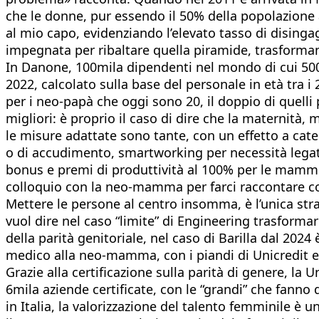
che le donne, pur essendo il 50% della popolazione 
al mio capo, evidenziando l’elevato tasso di dising
impegnata per ribaltare quella piramide, trasformando
In Danone, 100mila dipendenti nel mondo di cui 500 i
2022, calcolato sulla base del personale in età tra i 
per i neo-papà che oggi sono 20, il doppio di quelli p
migliori: è proprio il caso di dire che la maternità, 
le misure adattate sono tante, con un effetto a caten
o di accudimento, smartworking per necessità legate 
bonus e premi di produttività al 100% per le mamm
colloquio con la neo-mamma per farci raccontare co
Mettere le persone al centro insomma, è l’unica str
vuol dire nel caso “limite” di Engineering trasformar
della parità genitoriale, nel caso di Barilla dal 202
medico alla neo-mamma, con i piandi di Unicredit e 
Grazie alla certificazione sulla parità di genere, la 
6mila aziende certificate, con le “grandi” che fanno
in Italia, la valorizzazione del talento femminile è