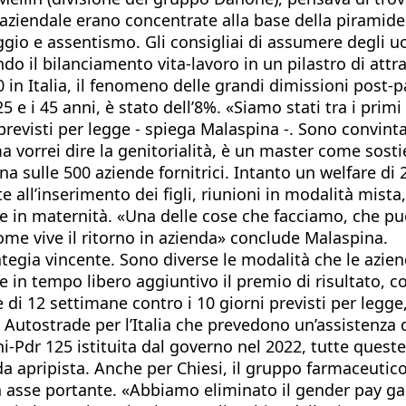
aziendale erano concentrate alla base della piramide.
aggio e assentismo. Gli consigliai di assumere degli
 il bilanciamento vita-lavoro in un pilastro di attrat
n Italia, il fenomeno delle grandi dimissioni post-pan
25 e i 45 anni, è stato dell’8%. «Siamo stati tra i prim
revisti per legge - spiega Malaspina -. Sono convinta c
ma vorrei dire la genitorialità, è un master come sosti
a sulle 500 aziende fornitrici. Intanto un welfare di 
all’inserimento dei figli, riunioni in modalità mista,
e in maternità. «Una delle cose che facciamo, che p
me vive il ritorno in azienda» conclude Malaspina.
ategia vincente. Sono diverse le modalità che le azi
e in tempo libero aggiuntivo il premio di risultato, c
4 è di 12 settimane contro i 10 giorni previsti per le
Autostrade per l’Italia che prevedono un’assistenza 
Uni-Pdr 125 istituita dal governo nel 2022, tutte quest
 da apripista. Anche per Chiesi, il gruppo farmaceutic
 un asse portante. «Abbiamo eliminato il gender pay g