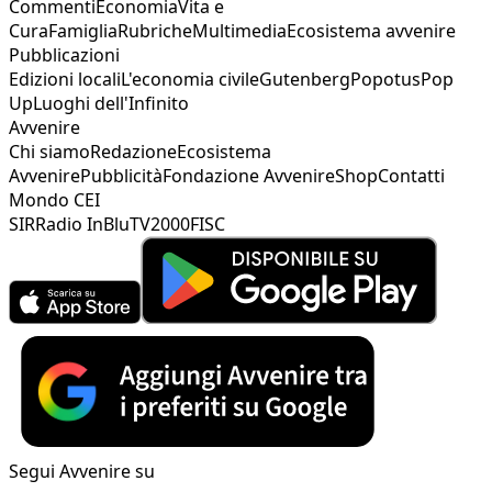
Commenti
Economia
Vita e
Cura
Famiglia
Rubriche
Multimedia
Ecosistema avvenire
Pubblicazioni
Edizioni locali
L'economia civile
Gutenberg
Popotus
Pop
Up
Luoghi dell'Infinito
Avvenire
Chi siamo
Redazione
Ecosistema
Avvenire
Pubblicità
Fondazione Avvenire
Shop
Contatti
Mondo CEI
SIR
Radio InBlu
TV2000
FISC
Segui Avvenire su