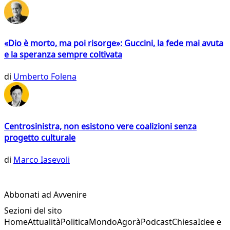
«Dio è morto, ma poi risorge»: Guccini, la fede mai avuta
e la speranza sempre coltivata
di
Umberto Folena
Centrosinistra, non esistono vere coalizioni senza
progetto culturale
di
Marco Iasevoli
Abbonati ad Avvenire
Sezioni del sito
Home
Attualità
Politica
Mondo
Agorà
Podcast
Chiesa
Idee e