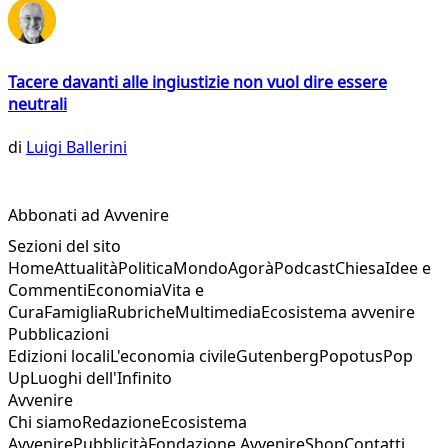
Tacere davanti alle ingiustizie non vuol dire essere
neutrali
di
Luigi Ballerini
Abbonati ad Avvenire
Sezioni del sito
Home
Attualità
Politica
Mondo
Agorà
Podcast
Chiesa
Idee e
Commenti
Economia
Vita e
Cura
Famiglia
Rubriche
Multimedia
Ecosistema avvenire
Pubblicazioni
Edizioni locali
L'economia civile
Gutenberg
Popotus
Pop
Up
Luoghi dell'Infinito
Avvenire
Chi siamo
Redazione
Ecosistema
Avvenire
Pubblicità
Fondazione Avvenire
Shop
Contatti