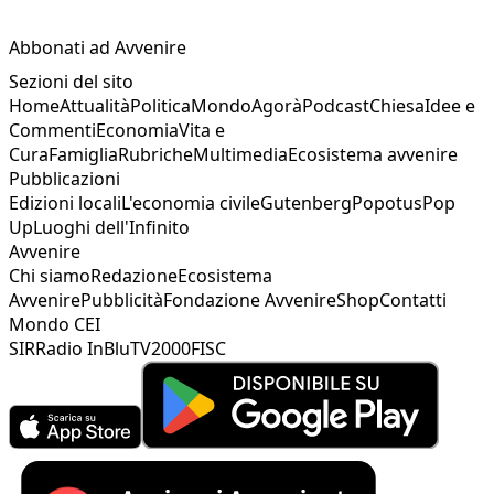
Abbonati ad Avvenire
Sezioni del sito
Home
Attualità
Politica
Mondo
Agorà
Podcast
Chiesa
Idee e
Commenti
Economia
Vita e
Cura
Famiglia
Rubriche
Multimedia
Ecosistema avvenire
Pubblicazioni
Edizioni locali
L'economia civile
Gutenberg
Popotus
Pop
Up
Luoghi dell'Infinito
Avvenire
Chi siamo
Redazione
Ecosistema
Avvenire
Pubblicità
Fondazione Avvenire
Shop
Contatti
Mondo CEI
SIR
Radio InBlu
TV2000
FISC