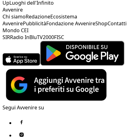
Up
Luoghi dell'Infinito
Avvenire
Chi siamo
Redazione
Ecosistema
Avvenire
Pubblicità
Fondazione Avvenire
Shop
Contatti
Mondo CEI
SIR
Radio InBlu
TV2000
FISC
Segui Avvenire su