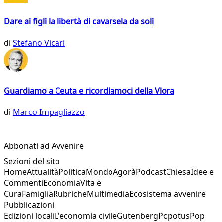
Dare ai figli la libertà di cavarsela da soli
di
Stefano Vicari
Guardiamo a Ceuta e ricordiamoci della Vlora
di
Marco Impagliazzo
Abbonati ad Avvenire
Sezioni del sito
Home
Attualità
Politica
Mondo
Agorà
Podcast
Chiesa
Idee e
Commenti
Economia
Vita e
Cura
Famiglia
Rubriche
Multimedia
Ecosistema avvenire
Pubblicazioni
Edizioni locali
L'economia civile
Gutenberg
Popotus
Pop