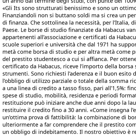
un anno dal termine degli studi, con punte del 100%
«Gli Its sono strutturati benissimo e sono un ottim
Finanziandoli non si buttano soldi ma si crea un perc
di finanza. Che sottolinea la necessità, per l’Italia
Paese. Le borse di studio finanziate da Habacus vann
appartenenti all’associazione e certificati da Habacus
scuole superiori e università che dal 1971 ha suppor
metà come borsa di studio e per altra metà come pre
del prestito studentesco a cui si affianca. Per otte
certificato da Habacus, riceve l’importo della borsa
strumenti. Sono richiesti l’aderenza e il buon esito 
l’obbligo di utilizzo parziale o totale della somma ri
a una linea di credito a tasso fisso, pari all’1,5%: f
spese di studio, mobilità, residenza e periodi format
restituzione può iniziare anche due anni dopo la laur
restituire il credito fino a 30 anni. «Come insegna 
un’ottima prova di fattibilità: la combinazione di bor
ulteriormente a far comprendere che il prestito com
un obbligo di indebitamento. Il nostro obiettivo è r