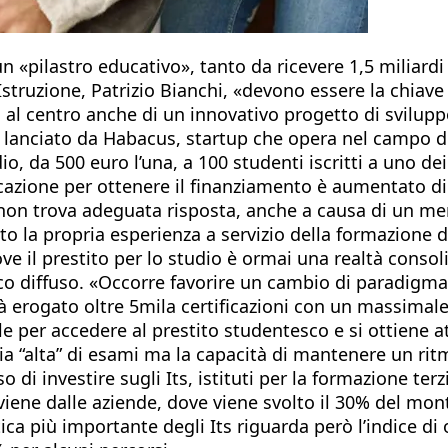
n «pilastro educativo», tanto da ricevere 1,5 miliardi
truzione, Patrizio Bianchi, «devono essere la chiave d
sono al centro anche di un innovativo progetto di svilu
, lanciato da Habacus, startup che opera nel campo del
da 500 euro l’una, a 100 studenti iscritti a uno dei 10
ficazione per ottenere il finanziamento è aumentato di
 trova adeguata risposta, anche a causa di un merc
o la propria esperienza a servizio della formazione d
ve il prestito per lo studio è ormai una realtà consol
oco diffuso. «Occorre favorire un cambio di paradigma 
à erogato oltre 5mila certificazioni con un massimale
ile per accedere al prestito studentesco e si ottiene a
a “alta” di esami ma la capacità di mantenere un ritm
i investire sugli Its, istituti per la formazione terz
iene dalle aziende, dove viene svolto il 30% del monte
istica più importante degli Its riguarda però l’indice 