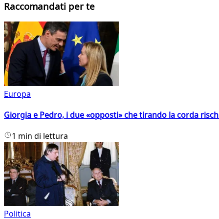
Raccomandati per te
Europa
Giorgia e Pedro, i due «opposti» che tirando la corda risc
1 min di lettura
Politica