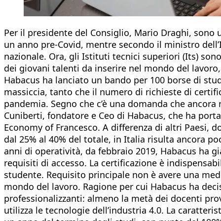
Per il presidente del Consiglio, Mario Draghi, sono u
un anno pre-Covid, mentre secondo il ministro dell’Is
nazionale. Ora, gli Istituti tecnici superiori (Its) 
dei giovani talenti da inserire nel mondo del lavoro
Habacus ha lanciato un bando per 100 borse di studio, 
massiccia, tanto che il numero di richieste di certi
pandemia. Segno che c’è una domanda che ancora non
Cuniberti, fondatore e Ceo di Habacus, che ha portat
Economy of Francesco. A differenza di altri Paesi, do
dal 25% al 40% del totale, in Italia risulta ancora p
anni di operatività, da febbraio 2019, Habacus ha gi
requisiti di accesso. La certificazione è indispensab
studente. Requisito principale non è avere una medi
mondo del lavoro. Ragione per cui Habacus ha deciso d
professionalizzanti: almeno la metà dei docenti prov
utilizza le tecnologie dell’industria 4.0. La caratter