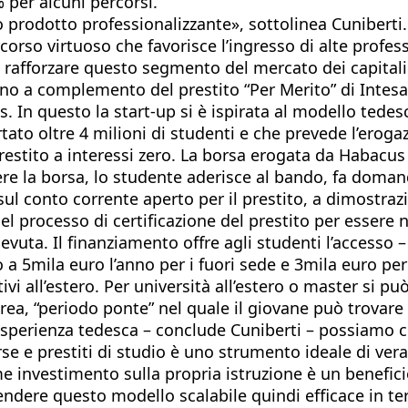
 per alcuni percorsi.
o prodotto professionalizzante», sottolinea Cuniberti
orso virtuoso che favorisce l’ingresso di alte profess
, di rafforzare questo segmento del mercato dei capital
o a complemento del prestito “Per Merito” di Intesa Sa
. In questo la start-up si è ispirata al modello tedesc
tato oltre 4 milioni di studenti e che prevede l’eroga
stito a interessi zero. La borsa erogata da Habacus è
nere la borsa, lo studente aderisce al bando, fa doman
 sul conto corrente aperto per il prestito, a dimostr
del processo di certificazione del prestito per essere 
cevuta. Il finanziamento offre agli studenti l’accesso 
ino a 5mila euro l’anno per i fuori sede e 3mila euro pe
ivi all’estero. Per università all’estero o master si p
ea, “periodo ponte” nel quale il giovane può trovare la
l’esperienza tedesca – conclude Cuniberti – possiamo 
se e prestiti di studio è uno strumento ideale di vera 
e investimento sulla propria istruzione è un benefic
endere questo modello scalabile quindi efficace in te