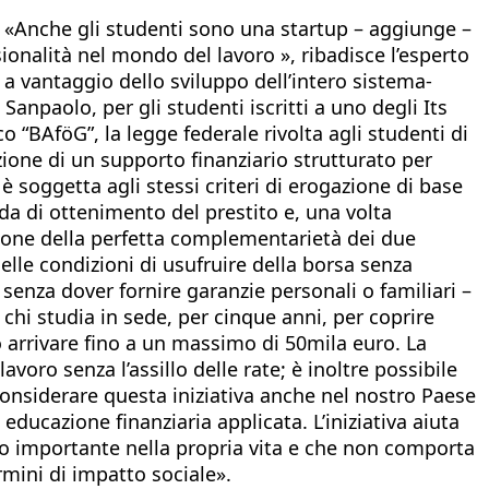
. «Anche gli studenti sono una startup – aggiunge –
ionalità nel mondo del lavoro », ribadisce l’esperto
i a vantaggio dello sviluppo dell’intero sistema-
npaolo, per gli studenti iscritti a uno degli Its
o “BAföG”, la legge federale rivolta agli studenti di
zione di un supporto finanziario strutturato per
 soggetta agli stessi criteri di erogazione di base
da di ottenimento del prestito e, una volta
azione della perfetta complementarietà dei due
nelle condizioni di usufruire della borsa senza
– senza dover fornire garanzie personali o familiari –
r chi studia in sede, per cinque anni, per coprire
uò arrivare fino a un massimo di 50mila euro. La
voro senza l’assillo delle rate; è inoltre possibile
considerare questa iniziativa anche nel nostro Paese
educazione finanziaria applicata. L’iniziativa aiuta
io importante nella propria vita e che non comporta
rmini di impatto sociale».