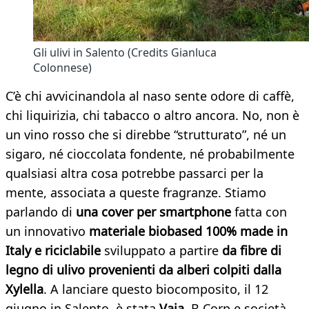
Gli ulivi in Salento (Credits Gianluca
Colonnese)
C’è chi avvicinandola al naso sente odore di caffè,
chi liquirizia, chi tabacco o altro ancora. No, non è
un vino rosso che si direbbe “strutturato”, né un
sigaro, né cioccolata fondente, né probabilmente
qualsiasi altra cosa potrebbe passarci per la
mente, associata a queste fragranze. Stiamo
parlando di
una cover per smartphone
fatta con
un innovativo
materiale biobased 100% made in
Italy e riciclabile
sviluppato a partire
da fibre di
legno di ulivo provenienti da alberi colpiti dalla
Xylella
. A lanciare questo biocomposito, il 12
giugno in Salento, è stata
Vaia
, B Corp e società