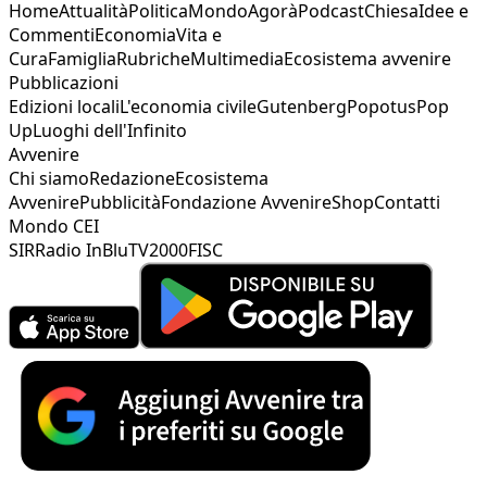
Home
Attualità
Politica
Mondo
Agorà
Podcast
Chiesa
Idee e
Commenti
Economia
Vita e
Cura
Famiglia
Rubriche
Multimedia
Ecosistema avvenire
Pubblicazioni
Edizioni locali
L'economia civile
Gutenberg
Popotus
Pop
Up
Luoghi dell'Infinito
Avvenire
Chi siamo
Redazione
Ecosistema
Avvenire
Pubblicità
Fondazione Avvenire
Shop
Contatti
Mondo CEI
SIR
Radio InBlu
TV2000
FISC