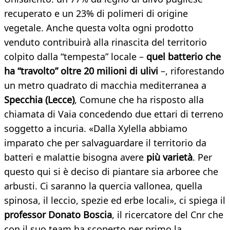
recuperato e un 23% di polimeri di origine
vegetale. Anche questa volta ogni prodotto
venduto contribuirà alla rinascita del territorio
colpito dalla “tempesta” locale –
quel batterio che
ha “travolto” oltre 20 milioni di ulivi
–, riforestando
un metro quadrato di macchia mediterranea a
Specchia (Lecce)
, Comune che ha risposto alla
chiamata di Vaia concedendo due ettari di terreno
soggetto a incuria. «Dalla Xylella abbiamo
imparato che per salvaguardare il territorio da
batteri e malattie bisogna avere
più varietà
. Per
questo qui si è deciso di piantare sia arboree che
arbusti. Ci saranno la quercia vallonea, quella
spinosa, il leccio, spezie ed erbe locali», ci spiega il
professor Donato Boscia
, il ricercatore del Cnr che
con il suo team ha scoperto per primo la