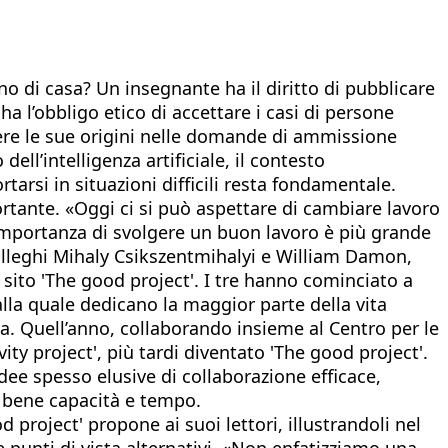
ino di casa? Un insegnante ha il diritto di pubblicare
a l’obbligo etico di accettare i casi di persone
dere le sue origini nelle domande di ammissione
ll’intelligenza artificiale, il contesto
si in situazioni difficili resta fondamentale.
tante. «Oggi ci si può aspettare di cambiare lavoro
’importanza di svolgere un buon lavoro è più grande
colleghi Mihaly Csikszentmihalyi e William Damon,
sito 'The good project'. I tre hanno cominciato a
 alla quale dedicano la maggior parte della vita
ta. Quell’anno, collaborando insieme al Centro per le
ty project', più tardi diventato 'The good project'.
idee spesso elusive di collaborazione efficace,
o bene capacità e tempo.
project' propone ai suoi lettori, illustrandoli nel
e punti di vista alternativi. «Non enfatizziamo una