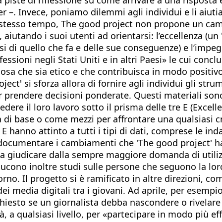
 –. Invece, poniamo dilemmi agli individui e li aiutiam
llo stesso tempo, The good project non propone un cam
, aiutando i suoi utenti ad orientarsi: l’eccellenza (un
arsi di quello che fa e delle sue conseguenze) e l’imp
essioni negli Stati Uniti e in altri Paesi» le cui conc
osa che sia etico e che contribuisca in modo positiv
ject' si sforza allora di fornire agli individui gli str
r prendere decisioni ponderate. Questi materiali sono
vedere il loro lavoro sotto il prisma delle tre E (Excell
 base o come mezzi per affrontare una qualsiasi crisi.
. E hanno attinto a tutti i tipi di dati, comprese le in
 documentare i cambiamenti che 'The good project' ha a
, a giudicare dalla sempre maggiore domanda di utiliz
nducono inoltre studi sulle persone che seguono la l
iorno. Il progetto si è ramificato in altre direzioni, c
o dei media digitali tra i giovani. Ad aprile, per esemp
chiesto se un giornalista debba nascondere o rivelare
 a qualsiasi livello, per «partecipare in modo più effi