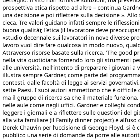
prospettiva etica rispetto ad altre – continua Gardner
una decisione e poi riflettere sulla decisione ». A
cieca. Tre valori guidano infatti sempre le riflessioni
buona qualità); l’etica (il lavoratore deve preoccup
«studio decennale sui lavoratori in nove diverse prof
lavoro vuol dire fare qualcosa in modo nuovo, qualc
Attraverso risorse basate sulla ricerca, 'The good pro
nella vita quotidiana fornendo loro gli strumenti pe
alle università, nell’intento di preparare i giovani a 
illustra sempre Gardner, come parte del programma di
contesti, dalle facoltà di legge ai servizi governativi
sette Paesi. I suoi autori ammettono che è difficile
ma il gruppo di ricerca sa che il materiale funziona
nelle aule come negli uffici. Gardner e colleghi co
leggere i giornali e a riflettere sulle questioni del g
alla vita familiare (il Family dinner project) e all’us
Derek Chauvin per l’uccisione di George Floyd, si è 
pubblico una serie di domande da porre alle autorità,