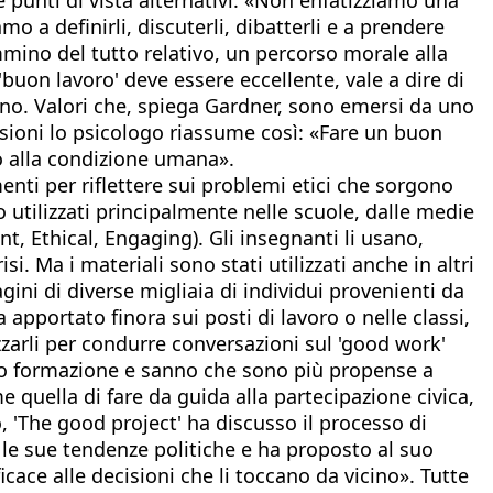
o a definirli, discuterli, dibatterli e a prendere
mino del tutto relativo, un percorso morale alla
 'buon lavoro' deve essere eccellente, vale a dire di
egno. Valori che, spiega Gardner, sono emersi da uno
lusioni lo psicologo riassume così: «Fare un buon
o alla condizione umana».
umenti per riflettere sui problemi etici che sorgono
 utilizzati principalmente nelle scuole, dalle medie
ent, Ethical, Engaging). Gli insegnanti li usano,
 Ma i materiali sono stati utilizzati anche in altri
dagini di diverse migliaia di individui provenienti da
pportato finora sui posti di lavoro o nelle classi,
zarli per condurre conversazioni sul 'good work'
oro formazione e sanno che sono più propense a
ome quella di fare da guida alla partecipazione civica,
io, 'The good project' ha discusso il processo di
 le sue tendenze politiche e ha proposto al suo
cace alle decisioni che li toccano da vicino». Tutte