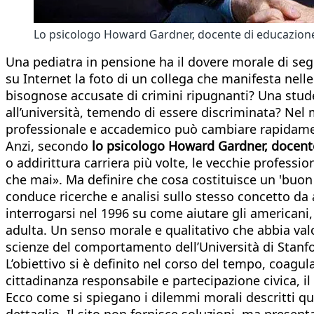
Lo psicologo Howard Gardner, docente di educazion
Una pediatra in pensione ha il dovere morale di segna
su Internet la foto di un collega che manifesta nelle
bisognose accusate di crimini ripugnanti? Una stude
all’università, temendo di essere discriminata? Nel 
professionale e accademico può cambiare rapidament
Anzi, secondo
lo psicologo Howard Gardner, docent
o addirittura carriera più volte, le vecchie profes
che mai». Ma definire che cosa costituisce un 'buon 
conduce ricerche e analisi sullo stesso concetto da
interrogarsi nel 1996 su come aiutare gli americani, 
adulta. Un senso morale e qualitativo che abbia valor
scienze del comportamento dell’Università di Stanfor
L’obiettivo si è definito nel corso del tempo, coagul
cittadinanza responsabile e partecipazione civica, i
Ecco come si spiegano i dilemmi morali descritti qui 
dettaglio. Il sito non fornisce soluzioni, ma present