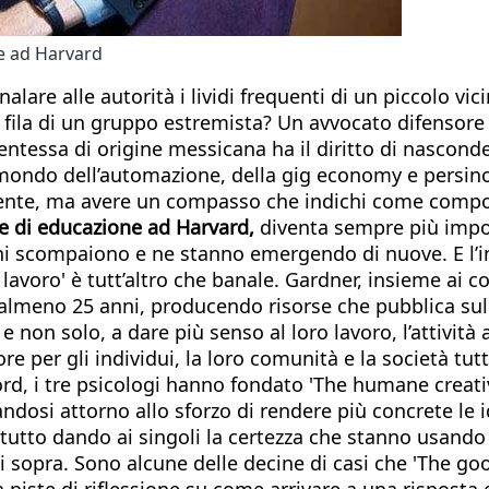
e ad Harvard
lare alle autorità i lividi frequenti di un piccolo vic
 fila di un gruppo estremista? Un avvocato difensore h
ntessa di origine messicana ha il diritto di nascon
mondo dell’automazione, della gig economy e persino de
e, ma avere un compasso che indichi come comportar
e di educazione ad Harvard,
diventa sempre più impor
sioni scompaiono e ne stanno emergendo di nuove. E l
lavoro' è tutt’altro che banale. Gardner, insieme ai 
 almeno 25 anni, producendo risorse che pubblica sul 
e non solo, a dare più senso al loro lavoro, l’attività
e per gli individui, la loro comunità e la società tut
d, i tre psicologi hanno fondato 'The humane creativi
andosi attorno allo sforzo di rendere più concrete le 
l tutto dando ai singoli la certezza che stanno usand
sopra. Sono alcune delle decine di casi che 'The good 
a piste di riflessione su come arrivare a una risposta 