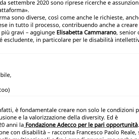
 da settembre 2020 sono riprese ricerche e assunzioni
attaforma».
forma sono diverse, così come anche le richieste, anc
se in tutto il processo, contribuendo anche a creare i
à più gravi – aggiunge
Elisabetta Cammarano
, senior 
é escludente, in particolare per le disabilità intelle
bile,
too)
fatti, è fondamentale creare non solo le condizioni pr
sione e la valorizzazione della diversity. Ed è
0 anni la
Fondazione Adecco per le pari opportunità
sone con disabilità – racconta Francesco Paolo Reale,