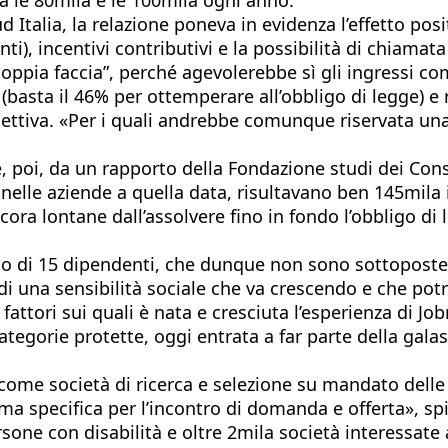
 Sud Italia, la relazione poneva in evidenza l’effetto p
i), incentivi contributivi e la possibilità di chiamat
oppia faccia”, perché agevolerebbe sì gli ingressi com
 (basta il 46% per ottemperare all’obbligo di legge) e 
ellettiva. «Per i quali andrebbe comunque riservata u
e, poi, da un rapporto della Fondazione studi dei Cons
elle aziende a quella data, risultavano ben 145mila i 
cora lontane dall’assolvere fino in fondo l’obbligo di
 di 15 dipendenti, che dunque non sono sottoposte ad 
di una sensibilità sociale che va crescendo e che pot
 fattori sui quali è nata e cresciuta l’esperienza di J
 categorie protette, oggi entrata a far parte della gal
e società di ricerca e selezione su mandato delle a
rma specifica per l’incontro di domanda e offerta», s
rsone con disabilità e oltre 2mila società interessat