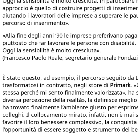
Oggi la sensibilità è molto cresciuta, in particolare
approccio è quello di costruire progetti di inserime
aiutando i lavoratori delle imprese a superare le pa
percorso di inserimento».
«Alla fine degli anni ’90 le imprese preferivano paga
piuttosto che far lavorare le persone con disabilità.
Oggi la sensibilità è molto cresciuta».
(Francesco Paolo Reale, segretario generale Fondaz
È stato questo, ad esempio, il percorso seguito da 
trasformatosi in contratto, negli store di
Primark
. 
stessa perché mi sento finalmente valorizzata», ha s
diversa percezione della realtà», la definisce megli
ha trovato finalmente l’ambiente giusto per esprimere
colleghi. Il collocamento mirato, infatti, non è mai
favorire il loro benessere complessivo, la conquista 
l’opportunità di essere soggetto e strumento del 