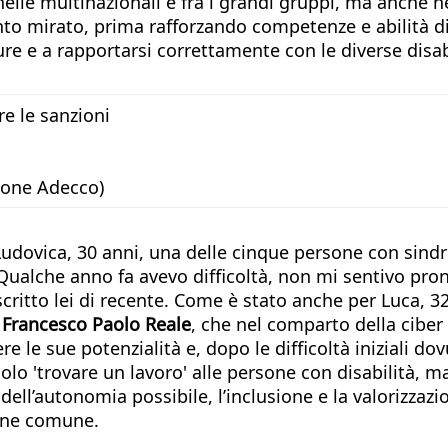
 nelle multinazionali e fra i grandi gruppi, ma anche 
nto mirato, prima rafforzando competenze e abilità di 
ure e a rapportarsi correttamente con le diverse disa
re le sanzioni
ione Adecco)
Ludovica, 30 anni, una delle cinque persone con sind
«Qualche anno fa avevo difficoltà, non mi sentivo pro
critto lei di recente. Come è stato anche per Luca, 3
o
Francesco Paolo Reale
, che nel comparto della ciber
 le sue potenzialità e, dopo le difficoltà iniziali do
 solo 'trovare un lavoro' alle persone con disabilità
dell’autonomia possibile, l’inclusione e la valorizzazi
bene comune.