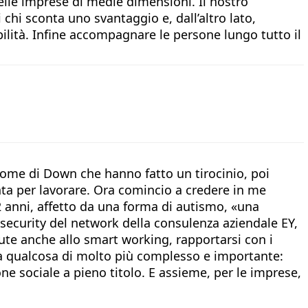
nelle imprese di medie dimensioni. Il nostro
chi sconta uno svantaggio e, dall’altro lato,
bilità. Infine accompagnare le persone lungo tutto il
rome di Down che hanno fatto un tirocinio, poi
nta per lavorare. Ora comincio a credere in me
2 anni, affetto da una forma di autismo, «una
 security del network della consulenza aziendale EY,
vute anche allo smart working, rapportarsi con i
, ma qualcosa di molto più complesso e importante:
one sociale a pieno titolo. E assieme, per le imprese,