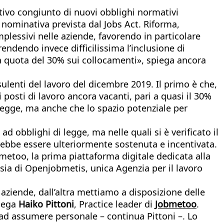
ositivo congiunto di nuovi obblighi normativi
a nominativa prevista dal Jobs Act. Riforma,
plessivi nelle aziende, favorendo in particolare
rendendo invece difficilissima l’inclusione di
na quota del 30% sui collocamenti», spiega ancora
ulenti del lavoro del dicembre 2019. Il primo è che,
posti di lavoro ancora vacanti, pari a quasi il 30%
 legge, ma anche che lo spazio potenziale per
obblighi di legge, ma nelle quali si è verificato il
rebbe essere ulteriormente sostenuta e incentivata.
obmetoo, la prima piattaforma digitale dedicata alla
assia di Openjobmetis, unica Agenzia per il lavoro
ziende, dall’altra mettiamo a disposizione delle
piega
Haiko Pittoni
, Practice leader di
Jobmetoo
.
e ad assumere personale – continua Pittoni –. Lo