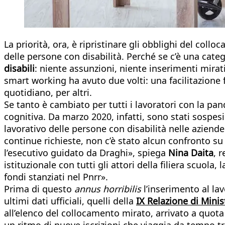
La priorità, ora, è ripristinare gli obblighi del col
delle persone con disabilità. Perché se c’è una cat
disabili
: niente assunzioni, niente inserimenti mirati
smart working ha avuto due volti: una facilitazion
quotidiano, per altri.
Se tanto è cambiato per tutti i lavoratori con la pa
cognitiva. Da marzo 2020, infatti, sono stati sospes
lavorativo delle persone con disabilità nelle aziende
continue richieste, non c’è stato alcun confronto su
l’esecutivo guidato da Draghi», spiega
Nina Daita
, 
istituzionale con tutti gli attori della filiera scuola,
fondi stanziati nel Pnrr».
Prima di questo
annus horribilis
l’inserimento al la
ultimi dati ufficiali, quelli della
IX Relazione di Mini
all’elenco del collocamento mirato, arrivato a quota 
un ritmo di nuove iscrizioni che viaggia da tempo tr