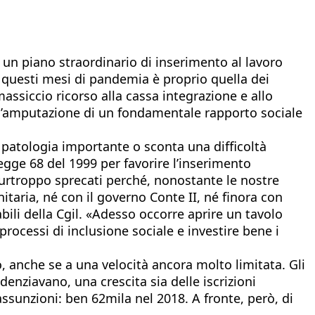
r un piano straordinario di inserimento al lavoro
n questi mesi di pandemia è proprio quella dei
massiccio ricorso alla cassa integrazione e allo
 l’amputazione di un fondamentale rapporto sociale
a patologia importante o sconta una difficoltà
egge 68 del 1999 per favorire l’inserimento
e purtroppo sprecati perché, nonostante le nostre
taria, né con il governo Conte II, né finora con
abili della Cgil. «Adesso occorre aprire un tavolo
i processi di inclusione sociale e investire bene i
, anche se a una velocità ancora molto limitata. Gli
idenziavano, una crescita sia delle iscrizioni
assunzioni: ben 62mila nel 2018. A fronte, però, di