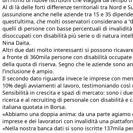
Al di là delle forti differenze territoriali tra Nord e
(assunzione anche nelle aziende tra 15 e 35 dipendent
quest’ultima, che molti osservatori considerano a “d
quelli di persone con basse percentuali di invalidità
disoccupati con disabilità più serie o di natura int
Nina Daita.
Altri due dati molto interessanti si possono ricavar
a fronte di 360mila persone con disabilità occupate n
della quota di riserva. Segno che le aziende sono an
l’inclusione è ampio.
Il secondo dato riguarda invece le imprese con meno
10% degli avviamenti al lavoro, testimoniando così 
Sensibilità in crescita e spazi di mercato: sono i due
ricerca e al recruiting di personale con disabilità e
italiana quotata in Borsa.
«Abbiamo una doppia anima: da una parte agiamo com
imprese e dei lavoratori con invalidità una piattafo
«Nella nostra banca dati si sono iscritte 137mila pe