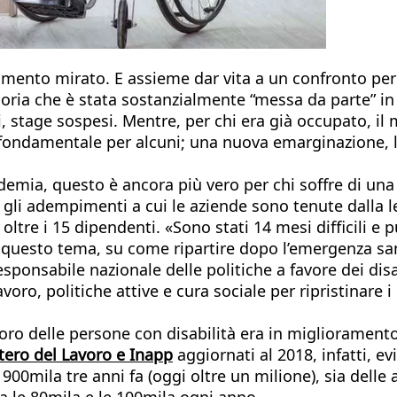
locamento mirato. E assieme dar vita a un confronto pe
egoria che è stata sostanzialmente “messa da parte” i
, stage sospesi. Mentre, per chi era già occupato, il 
e fondamentale per alcuni; una nuova emarginazione,
ndemia, questo è ancora più vero per chi soffre di un
i gli adempimenti a cui le aziende sono tenute dalla l
 oltre i 15 dipendenti. «Sono stati 14 mesi difficili 
 questo tema, su come ripartire dopo l’emergenza sani
responsabile nazionale delle politiche a favore dei dis
 lavoro, politiche attive e cura sociale per ripristinare 
voro delle persone con disabilità era in miglioramento
stero del Lavoro e Inapp
aggiornati al 2018, infatti, ev
900mila tre anni fa (oggi oltre un milione), sia delle 
a le 80mila e le 100mila ogni anno.