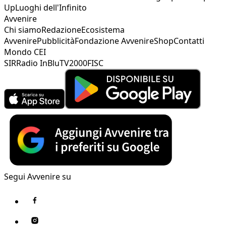
Up
Luoghi dell'Infinito
Avvenire
Chi siamo
Redazione
Ecosistema
Avvenire
Pubblicità
Fondazione Avvenire
Shop
Contatti
Mondo CEI
SIR
Radio InBlu
TV2000
FISC
Segui Avvenire su