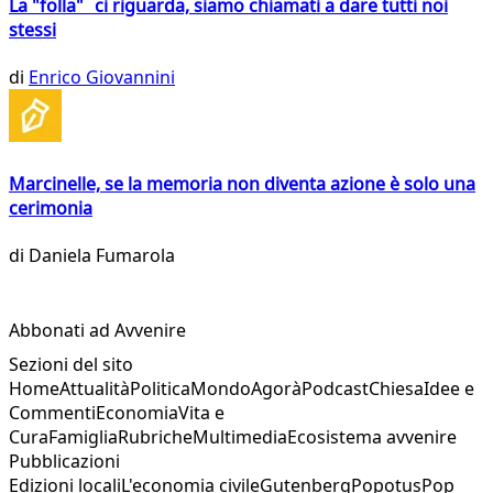
La "folla" ci riguarda, siamo chiamati a dare tutti noi
stessi
di
Enrico Giovannini
Marcinelle, se la memoria non diventa azione è solo una
cerimonia
di
Daniela Fumarola
Abbonati ad Avvenire
Sezioni del sito
Home
Attualità
Politica
Mondo
Agorà
Podcast
Chiesa
Idee e
Commenti
Economia
Vita e
Cura
Famiglia
Rubriche
Multimedia
Ecosistema avvenire
Pubblicazioni
Edizioni locali
L'economia civile
Gutenberg
Popotus
Pop