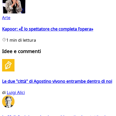
Arte
Kapoor: «È lo spettatore che completa l’opera»
1 min di lettura
Idee e commenti
Le due "città" di Agostino vivono entrambe dentro di noi
di
Luigi Alici