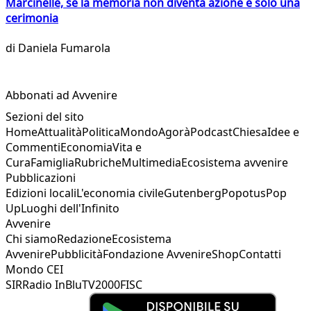
Marcinelle, se la memoria non diventa azione è solo una
cerimonia
di
Daniela Fumarola
Abbonati ad Avvenire
Sezioni del sito
Home
Attualità
Politica
Mondo
Agorà
Podcast
Chiesa
Idee e
Commenti
Economia
Vita e
Cura
Famiglia
Rubriche
Multimedia
Ecosistema avvenire
Pubblicazioni
Edizioni locali
L'economia civile
Gutenberg
Popotus
Pop
Up
Luoghi dell'Infinito
Avvenire
Chi siamo
Redazione
Ecosistema
Avvenire
Pubblicità
Fondazione Avvenire
Shop
Contatti
Mondo CEI
SIR
Radio InBlu
TV2000
FISC