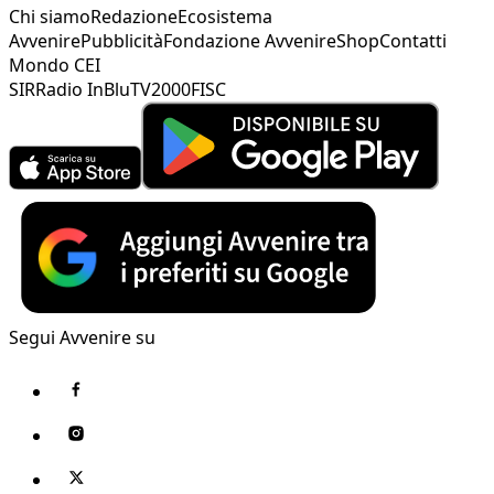
Chi siamo
Redazione
Ecosistema
Avvenire
Pubblicità
Fondazione Avvenire
Shop
Contatti
Mondo CEI
SIR
Radio InBlu
TV2000
FISC
Segui Avvenire su