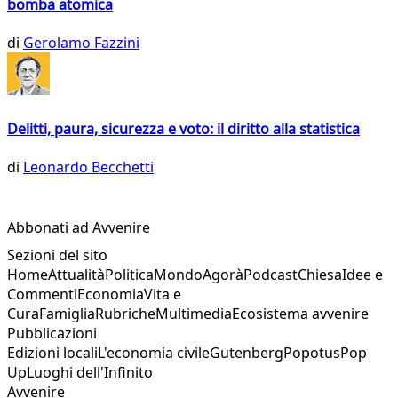
bomba atomica
di
Gerolamo Fazzini
Delitti, paura, sicurezza e voto: il diritto alla statistica
di
Leonardo Becchetti
Abbonati ad Avvenire
Sezioni del sito
Home
Attualità
Politica
Mondo
Agorà
Podcast
Chiesa
Idee e
Commenti
Economia
Vita e
Cura
Famiglia
Rubriche
Multimedia
Ecosistema avvenire
Pubblicazioni
Edizioni locali
L'economia civile
Gutenberg
Popotus
Pop
Up
Luoghi dell'Infinito
Avvenire