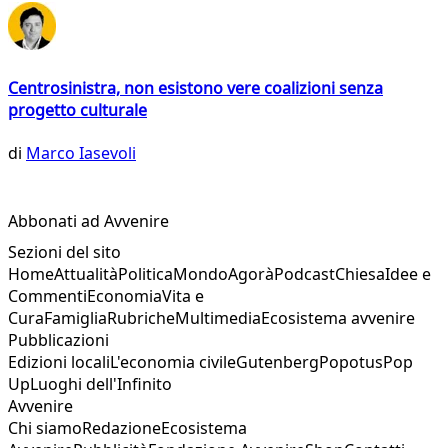
Centrosinistra, non esistono vere coalizioni senza
progetto culturale
di
Marco Iasevoli
Abbonati ad Avvenire
Sezioni del sito
Home
Attualità
Politica
Mondo
Agorà
Podcast
Chiesa
Idee e
Commenti
Economia
Vita e
Cura
Famiglia
Rubriche
Multimedia
Ecosistema avvenire
Pubblicazioni
Edizioni locali
L'economia civile
Gutenberg
Popotus
Pop
Up
Luoghi dell'Infinito
Avvenire
Chi siamo
Redazione
Ecosistema