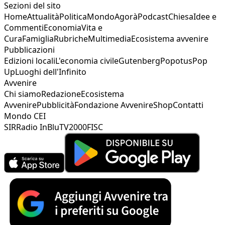
Sezioni del sito
Home
Attualità
Politica
Mondo
Agorà
Podcast
Chiesa
Idee e
Commenti
Economia
Vita e
Cura
Famiglia
Rubriche
Multimedia
Ecosistema avvenire
Pubblicazioni
Edizioni locali
L'economia civile
Gutenberg
Popotus
Pop
Up
Luoghi dell'Infinito
Avvenire
Chi siamo
Redazione
Ecosistema
Avvenire
Pubblicità
Fondazione Avvenire
Shop
Contatti
Mondo CEI
SIR
Radio InBlu
TV2000
FISC