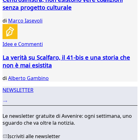
33
senza progetto culturale
34
35
di
Marco Iasevoli
36
37
38
39
Idee e Commenti
...
La verità su Scalfaro, il 41-bis e una storia che
123
124
non è mai esistita
di
Alberto Gambino
NEWSLETTER
Le newsletter gratuite di Avvenire: ogni settimana, uno
sguardo che va oltre la notizia.
Iscriviti alle newsletter