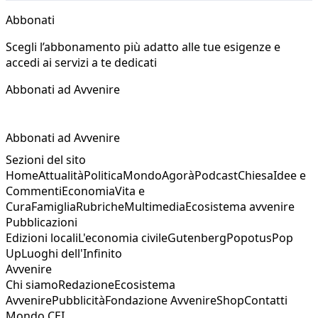
Abbonati
Scegli l’abbonamento più adatto alle tue esigenze e
accedi ai servizi a te dedicati
Abbonati ad Avvenire
Abbonati ad Avvenire
Sezioni del sito
Home
Attualità
Politica
Mondo
Agorà
Podcast
Chiesa
Idee e
Commenti
Economia
Vita e
Cura
Famiglia
Rubriche
Multimedia
Ecosistema avvenire
Pubblicazioni
Edizioni locali
L'economia civile
Gutenberg
Popotus
Pop
Up
Luoghi dell'Infinito
Avvenire
Chi siamo
Redazione
Ecosistema
Avvenire
Pubblicità
Fondazione Avvenire
Shop
Contatti
Mondo CEI