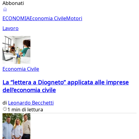
Abbonati
Economia
ECONOMIA
Economia Civile
Motori
Civile
Lavoro
Economia Civile
La “lettera a Diogneto” applicata alle imprese
dell’economia civile
di
Leonardo Becchetti
1 min di lettura