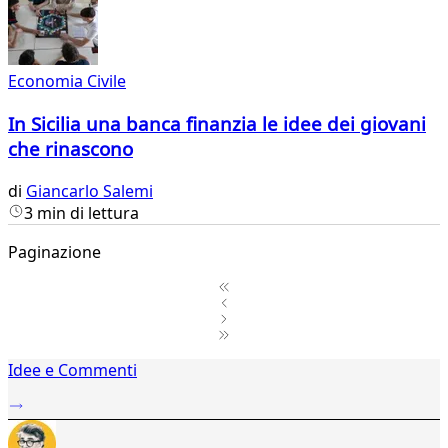
Economia Civile
In Sicilia una banca finanzia le idee dei giovani
che rinascono
di
Giancarlo Salemi
3 min di lettura
Paginazione
1
Idee e Commenti
2
...
11
12