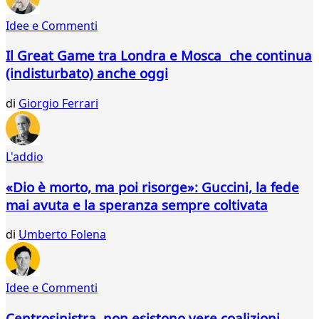
13
Idee e Commenti
14
15
Il Great Game tra Londra e Mosca che continua
16
(indisturbato) anche oggi
17
18
di
Giorgio Ferrari
19
20
21
22
L'addio
23
24
«Dio è morto, ma poi risorge»: Guccini, la fede
25
mai avuta e la speranza sempre coltivata
26
27
di
Umberto Folena
28
29
30
Idee e Commenti
31
32
Centrosinistra, non esistono vere coalizioni