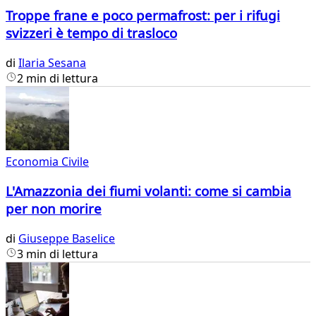
Troppe frane e poco permafrost: per i rifugi
svizzeri è tempo di trasloco
di
Ilaria Sesana
2 min di lettura
Economia Civile
L'Amazzonia dei fiumi volanti: come si cambia
per non morire
di
Giuseppe Baselice
3 min di lettura