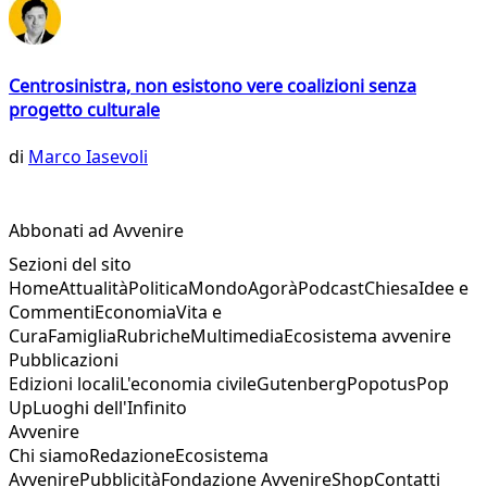
Centrosinistra, non esistono vere coalizioni senza
progetto culturale
di
Marco Iasevoli
Abbonati ad Avvenire
Sezioni del sito
Home
Attualità
Politica
Mondo
Agorà
Podcast
Chiesa
Idee e
Commenti
Economia
Vita e
Cura
Famiglia
Rubriche
Multimedia
Ecosistema avvenire
Pubblicazioni
Edizioni locali
L'economia civile
Gutenberg
Popotus
Pop
Up
Luoghi dell'Infinito
Avvenire
Chi siamo
Redazione
Ecosistema
Avvenire
Pubblicità
Fondazione Avvenire
Shop
Contatti