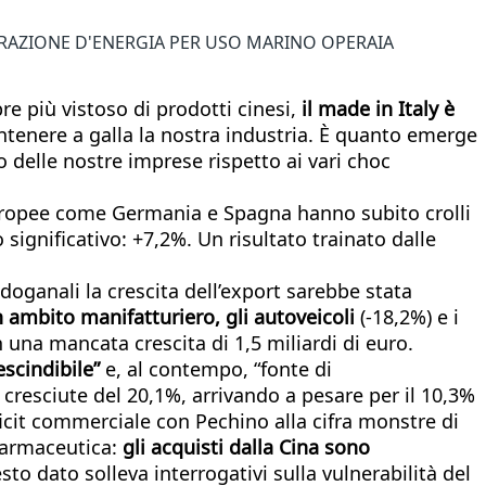
ERAZIONE D'ENERGIA PER USO MARINO OPERAIA
re più vistoso di prodotti cinesi,
il made in Italy è
tenere a galla la nostra industria. È quanto emerge
 delle nostre imprese rispetto ai vari choc
europee come Germania e Spagna hanno subito crolli
 significativo: +7,2%. Un risultato trainato dalle
doganali la crescita dell’export sarebbe stata
 in ambito manifatturiero, gli autoveicoli
(-18,2%) e i
in una mancata crescita di 1,5 miliardi di euro.
scindibile”
e, al contempo, “fonte di
resciute del 20,1%, arrivando a pesare per il 10,3%
ficit commerciale con Pechino alla cifra monstre di
 farmaceutica:
gli acquisti dalla Cina sono
to dato solleva interrogativi sulla vulnerabilità del