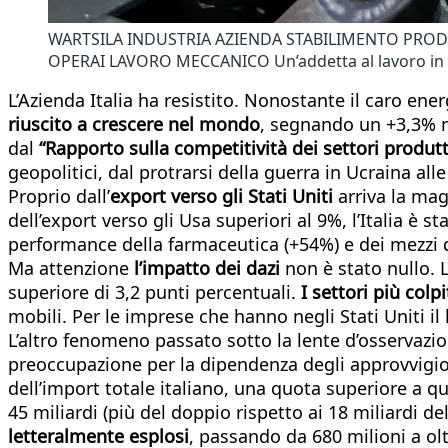
WARTSILA INDUSTRIA AZIENDA STABILIMENTO PROD
OPERAI LAVORO MECCANICO Un’addetta al lavoro in u
L’Azienda Italia ha resistito. Nonostante il caro ene
riuscito a crescere nel mondo
, segnando un +3,3% n
dal
“Rapporto sulla competitività dei settori produtti
geopolitici, dal protrarsi della guerra in Ucraina al
Proprio dall’
export verso gli Stati Uniti
arriva la mag
dell’export verso gli Usa superiori al 9%, l’Italia è 
performance della farmaceutica (+54%) e dei mezzi di
Ma attenzione
l’impatto dei dazi
non è stato nullo. L
superiore di 3,2 punti percentuali.
I settori più colpi
mobili. Per le imprese che hanno negli Stati Uniti il 
L’altro fenomeno passato sotto la lente d’osservazion
preoccupazione per la dipendenza degli approvvigion
dell’import totale italiano, una quota superiore a q
45 miliardi (più del doppio rispetto ai 18 miliardi 
letteralmente esplosi
, passando da 680 milioni a olt