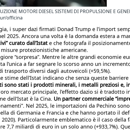
UZIONE MOTORI DIESEL SISTEMI DI PROPULSIONE E GEN
n’officina
rgia, i super dazi firmati Donad Trump e l’import semp
el 2025. Ancora una volta è la domanda estera a man
vi” curato dall’Istat
e che fotografa il posizionamento
le misure protezionistiche americane.
giore “sorpresa”. Mentre le altre grandi economie 
stata l’unica a far segnare lo scorso anno un incremento
 trasporto diversi dagli autoveicoli (+59,5%).
e stime dell’Istat indicano che senza queste barriere 
ti sono stati i prodotti minerali, i metalli preziosi e,
loro mercato principale, l’effetto dazio si è tradotto 
e dell’Istat è la Cina.
Un partner commerciale “impre
amenti”. Nel 2025, le importazioni da Pechino sono c
uella di Germania e Francia e che hanno portato il de
del 2020). Particolarmente emblematico è il caso della
re 7,7 miliardi di euro in un solo anno (+933,7%). Ques