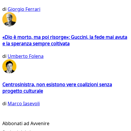
di
Giorgio Ferrari
«Dio è morto, ma poi risorge»: Guccini, la fede mai avuta
e la speranza sempre coltivata
di
Umberto Folena
Centrosinistra, non esistono vere coalizioni senza
progetto culturale
di
Marco Iasevoli
Abbonati ad Avvenire