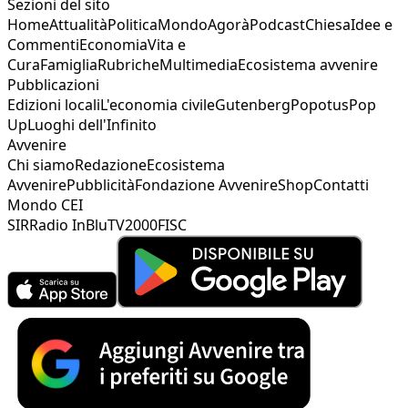
Sezioni del sito
Home
Attualità
Politica
Mondo
Agorà
Podcast
Chiesa
Idee e
Commenti
Economia
Vita e
Cura
Famiglia
Rubriche
Multimedia
Ecosistema avvenire
Pubblicazioni
Edizioni locali
L'economia civile
Gutenberg
Popotus
Pop
Up
Luoghi dell'Infinito
Avvenire
Chi siamo
Redazione
Ecosistema
Avvenire
Pubblicità
Fondazione Avvenire
Shop
Contatti
Mondo CEI
SIR
Radio InBlu
TV2000
FISC