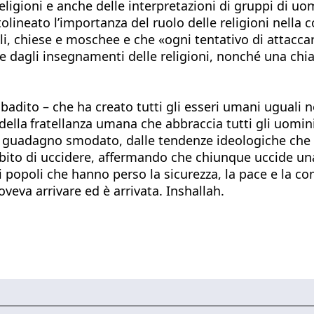
religioni e anche delle interpretazioni di gruppi di uo
ineato l’importanza del ruolo delle religioni nella c
li, chiese e moschee e che «ogni tentativo di attaccare
e dagli insegnamenti delle religioni, nonché una chia
ito – che ha creato tutti gli esseri umani uguali nei 
della
fratellanza umana che abbraccia tutti gli uomini,
di guadagno smodato, dalle tendenze ideologiche che m
ito di uccidere, affermando che chiunque uccide una
ei popoli che hanno perso la sicurezza, la pace e la 
oveva arrivare ed è arrivata. Inshallah.