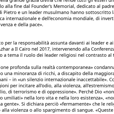
o alla fine dal Founder’s Memorial, dedicato al padre
di Pietro e un leader musulmano hanno sottoscritto la 
itica internazionale e dell’economia mondiale, di inver
ivenza e della pace».
tto per la responsabilità assunta davanti ai leader e a
l-Azhar a Il Cairo nel 2017, intervenendo alla Conferen
a tema il ruolo dei leader religiosi nel contrasto al
one profonda sulla realtà contemporanea» condanna l
olo una minoranza di ricchi, a discapito della maggior
mani – in «un silenzio internazionale inaccettabile». 
gioni per incitare all’odio, alla violenza, all’estremi
esilio, di terrorismo e di oppressione». Perché Dio «no
 o umiliati» nella loro vita e nella loro esistenza», 
a gente». Si dichiara perciò «fermamente» che le reli
o alla violenza o allo spargimento di sangue. «Queste 