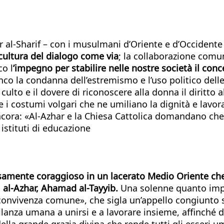
al-Sharif – con i musulmani d’Oriente e d’Occidente –,
 cultura del dialogo come via
; la collaborazione com
co l
’impegno per stabilire nelle nostre società il conc
o la condanna dell’estremismo e l’uso politico delle rel
ulto e il dovere di riconoscere alla donna il diritto all’
 i costumi volgari che ne umiliano la dignità e lavor
ancora: «Al-Azhar e la Chiesa Cattolica domandano ch
i istituti di educazione
isamente coraggioso in un lacerato Medio Oriente che
 al-Azhar, Ahamad al-Tayyib.
Una solenne quanto imp
convivenza comune», che sigla un’appello congiunto s
ellanza umana a unirsi e a lavorare insieme, affinché 
lla grande grazia divina che rende tutti gli esseri uma