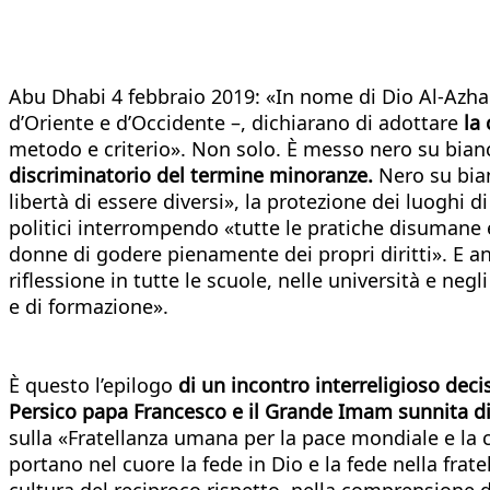
Abu Dhabi 4 febbraio 2019: «In nome di Dio Al-Azhar 
d’Oriente e d’Occidente –, dichiarano di adottare
la
metodo e criterio». Non solo. È messo nero su bian
discriminatorio del termine minoranze.
Nero su bianc
libertà di essere diversi», la protezione dei luoghi di c
politici interrompendo «tutte le pratiche disumane e
donne di godere pienamente dei propri diritti». E 
riflessione in tutte le scuole, nelle università e negl
e di formazione».
È questo l’epilogo
di un incontro interreligioso dec
Persico papa Francesco e il Grande Imam sunnita di
sulla «Fratellanza umana per la pace mondiale e la 
portano nel cuore la fede in Dio e la fede nella frat
cultura del reciproco rispetto, nella comprensione de