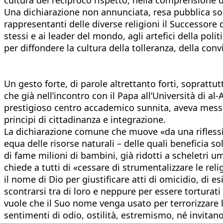
Una dichiarazione non annunciata, resa pubblica sol
rappresentanti delle diverse religioni il Successore 
stessi e ai leader del mondo, agli artefici della pol
per diffondere la cultura della tolleranza, della conv
Un gesto forte, di parole altrettanto forti, soprattu
che già nell’incontro con il Papa all’Università di a
prestigioso centro accademico sunnita, aveva messo 
principi di cittadinanza e integrazione.
La dichiarazione comune che muove «da una riflessi
equa delle risorse naturali – delle quali beneficia s
di fame milioni di bambini, già ridotti a scheletri u
chiede a tutti di «cessare di strumentalizzare le reli
il nome di Dio per giustificare atti di omicidio, di 
scontrarsi tra di loro e neppure per essere torturati
vuole che il Suo nome venga usato per terrorizzare l
sentimenti di odio, ostilità, estremismo, né invitan