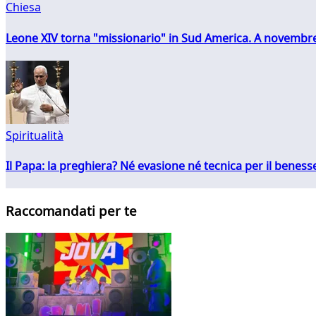
Chiesa
Leone XIV torna "missionario" in Sud America. A novembre
Spiritualità
Il Papa: la preghiera? Né evasione né tecnica per il ben
Raccomandati per te