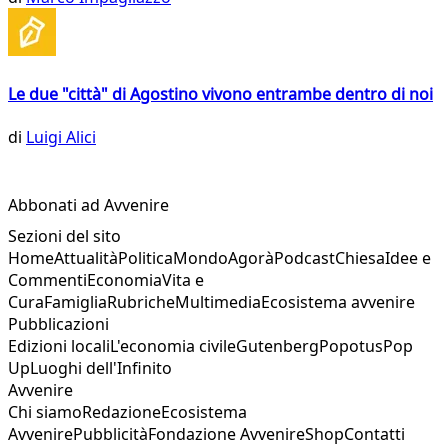
Le due "città" di Agostino vivono entrambe dentro di noi
di
Luigi Alici
Abbonati ad Avvenire
Sezioni del sito
Home
Attualità
Politica
Mondo
Agorà
Podcast
Chiesa
Idee e
Commenti
Economia
Vita e
Cura
Famiglia
Rubriche
Multimedia
Ecosistema avvenire
Pubblicazioni
Edizioni locali
L'economia civile
Gutenberg
Popotus
Pop
Up
Luoghi dell'Infinito
Avvenire
Chi siamo
Redazione
Ecosistema
Avvenire
Pubblicità
Fondazione Avvenire
Shop
Contatti