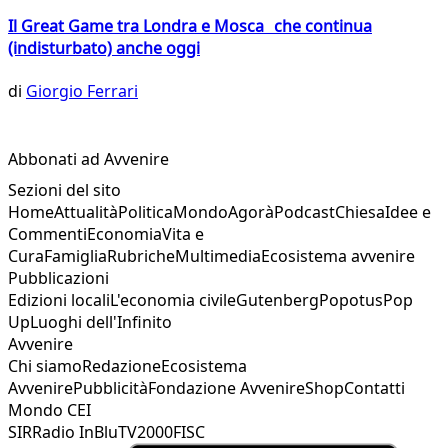
Il Great Game tra Londra e Mosca che continua
(indisturbato) anche oggi
di
Giorgio Ferrari
Abbonati ad Avvenire
Sezioni del sito
Home
Attualità
Politica
Mondo
Agorà
Podcast
Chiesa
Idee e
Commenti
Economia
Vita e
Cura
Famiglia
Rubriche
Multimedia
Ecosistema avvenire
Pubblicazioni
Edizioni locali
L'economia civile
Gutenberg
Popotus
Pop
Up
Luoghi dell'Infinito
Avvenire
Chi siamo
Redazione
Ecosistema
Avvenire
Pubblicità
Fondazione Avvenire
Shop
Contatti
Mondo CEI
SIR
Radio InBlu
TV2000
FISC