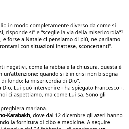
 figlio in modo completamente diverso da come si
, risponde sì" e "sceglie la via della misericordia"?
, e forse a Natale ci pensiamo di più, ne parliamo
ntarsi con situazioni inattese, sconcertanti".
i negativi, come la rabbia e la chiusura, questa è
con un'attenzione: quando si è in crisi non bisogna
 di fondo: la misericordia di Dio".
a Dio, Lui può intervenire - ha spiegato Francesco -.
e noi ci aspettiamo, ma come Lui sa. Sono gli
a preghiera mariana.
rno-Karabakh
, dove dal 12 dicembre gli azeri hanno
ndo la fornitura di cibo e medicine. A seguire
i Angelus dal 24 febbraio – di esprimere
un