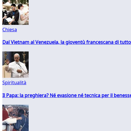
Chiesa
Dal Vietnam al Venezuela, la gioventù francescana di tutto
Spiritualità
Il Papa: la preghiera? Né evasione né tecnica per il ben