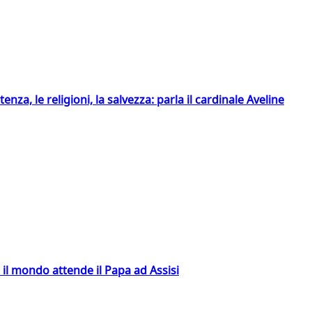
tenza, le religioni, la salvezza: parla il cardinale Aveline
 il mondo attende il Papa ad Assisi