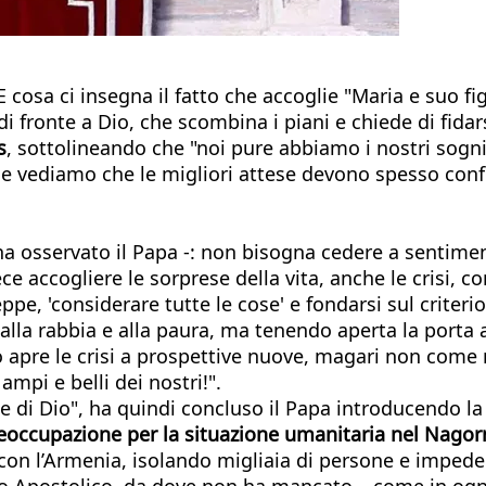
E cosa ci insegna il fatto che accoglie "Maria e suo
 fronte a Dio, che scombina i piani e chiede di fidarsi
s
, sottolineando che "noi pure abbiamo i nostri sogni
e vediamo che le migliori attese devono spesso confro
a osservato il Papa -: non bisogna cedere a sentiment
ece accogliere le sorprese della vita, anche le crisi, 
pe, 'considerare tutte le cose' e fondarsi sul criterio
 alla rabbia e alla paura, ma tenendo aperta la porta 
 Dio apre le crisi a prospettive nuove, magari non com
ampi e belli dei nostri!".
ese di Dio", ha quindi concluso il Papa introducendo l
eoccupazione per la situazione umanitaria nel Nago
 con l’Armenia, isolando migliaia di persone e impede
zzo Apostolico, da dove non ha mancato – come in ogn