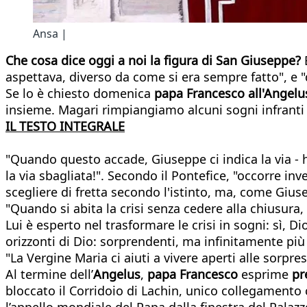
Ansa |
Che cosa dice oggi a noi la figura di San Giuseppe?
aspettava, diverso da come si era sempre fatto", e "di
Se lo è chiesto domenica
papa Francesco all'Angelu
insieme. Magari rimpiangiamo alcuni sogni infranti 
IL TESTO INTEGRALE
"Quando questo accade, Giuseppe ci indica la via - h
la via sbagliata!". Secondo il Pontefice, "occorre inv
scegliere di fretta secondo l'istinto, ma, come Giusep
"Quando si abita la crisi senza cedere alla chiusura,
Lui è esperto nel trasformare le crisi in sogni: sì,
orizzonti di Dio: sorprendenti, ma infinitamente più 
"La Vergine Maria ci aiuti a vivere aperti alle sorpr
Al termine dell’
Angelus
,
papa Francesco
esprime
pr
bloccato il Corridoio di Lachin, unico collegamento
l’appello mondiale del Papa dalla finestra del Pala