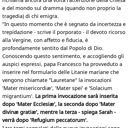
richiama ancora una volta l'attenzione della Chiesa
e del mondo sul dramma (quando non proprio la
tragedia) di chi emigra.
"In questo momento che è segnato da incertezza e
trepidazione - scrive il porporato - il devoto ricorso
alla Vergine, con affetto e fiducia, è
profondamente sentito dal Popolo di Dio.
Conoscendo questo sentimento, e accogliendo gli
auspici espressi, papa Francesco ha provveduto a
inserire nel formulario delle Litanie mariane che
vengono chiamate "Lauretane" la invocazioni
'Mater misericordiæ', 'Mater spei' e 'Solacium
migrantium'.
La prima
invocazione sarà inserita
dopo 'Mater Ecclesiæ', la seconda dopo 'Mater
divinæ gratiæ', mentre la terza - spiega Sarah -
verrà dopo 'Refugium peccatorum'.