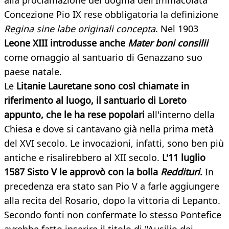
alla proclamazione del dogma dell'Immacolata
Concezione Pio IX rese obbligatoria la definizione
Regina sine labe originali concepta
. Nel 1903
Leone XIII introdusse anche
Mater boni consilii
come omaggio al santuario di Genazzano suo
paese natale.
Le
Litanie Lauretane sono così chiamate in
riferimento al luogo, il santuario di Loreto
appunto, che le ha rese popolari
all'interno della
Chiesa e dove si cantavano già nella prima metà
del XVI secolo. Le invocazioni, infatti, sono ben più
antiche e risalirebbero al XII secolo.
L'11 luglio
1587 Sisto V le approvò con la bolla
Reddituri
.
In
precedenza era stato san Pio V a farle aggiungere
alla recita del Rosario, dopo la vittoria di Lepanto.
Secondo fonti non confermate lo stesso Pontefice