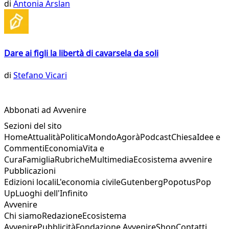
di
Antonia Arslan
Dare ai figli la libertà di cavarsela da soli
di
Stefano Vicari
Abbonati ad Avvenire
Sezioni del sito
Home
Attualità
Politica
Mondo
Agorà
Podcast
Chiesa
Idee e
Commenti
Economia
Vita e
Cura
Famiglia
Rubriche
Multimedia
Ecosistema avvenire
Pubblicazioni
Edizioni locali
L'economia civile
Gutenberg
Popotus
Pop
Up
Luoghi dell'Infinito
Avvenire
Chi siamo
Redazione
Ecosistema
Avvenire
Pubblicità
Fondazione Avvenire
Shop
Contatti