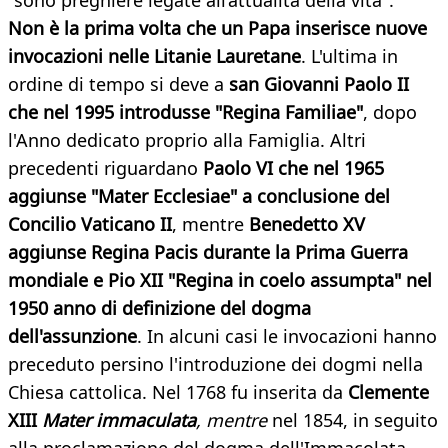
"sono preghiere legate all’attualità della vita".
Non è la prima volta che un Papa inserisce nuove
invocazioni nelle Litanie Lauretane
. L'ultima in
ordine di tempo si deve a
san Giovanni Paolo II
che nel 1995 introdusse "Regina Familiae"
, dopo
l'Anno dedicato proprio alla Famiglia. Altri
precedenti riguardano
Paolo VI che nel 1965
aggiunse "Mater Ecclesiae" a conclusione del
Concilio Vaticano II
, mentre
Benedetto XV
aggiunse Regina Pacis durante la Prima Guerra
mondiale e Pio XII "Regina in coelo assumpta" nel
1950 anno di definizione del dogma
dell'assunzione
. In alcuni casi le invocazioni hanno
preceduto persino l'introduzione dei dogmi nella
Chiesa cattolica. Nel 1768 fu inserita da
Clemente
XIII
Mater immaculata
, mentre
nel 1854, in seguito