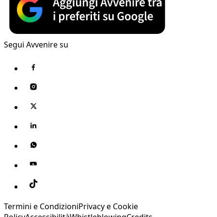
Segui Avvenire su
Termini e Condizioni
Privacy e Cookie
Policy
Accessibilità
Whistleblowing
Credits