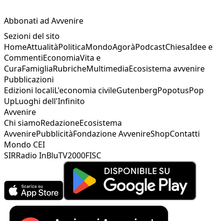
Abbonati ad Avvenire
Sezioni del sito
Home
Attualità
Politica
Mondo
Agorà
Podcast
Chiesa
Idee e
Commenti
Economia
Vita e
Cura
Famiglia
Rubriche
Multimedia
Ecosistema avvenire
Pubblicazioni
Edizioni locali
L'economia civile
Gutenberg
Popotus
Pop
Up
Luoghi dell'Infinito
Avvenire
Chi siamo
Redazione
Ecosistema
Avvenire
Pubblicità
Fondazione Avvenire
Shop
Contatti
Mondo CEI
SIR
Radio InBlu
TV2000
FISC