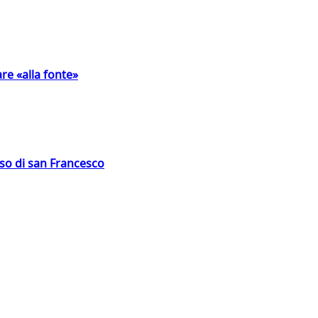
are «alla fonte»
oso di san Francesco