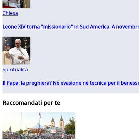
Chiesa
Leone XIV torna "missionario" in Sud America. A novembre
Spiritualità
Il Papa: la preghiera? Né evasione né tecnica per il ben
Raccomandati per te