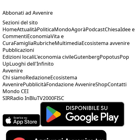
Abbonati ad Avvenire
Sezioni del sito
Home
Attualità
Politica
Mondo
Agorà
Podcast
Chiesa
Idee e
Commenti
Economia
Vita e
Cura
Famiglia
Rubriche
Multimedia
Ecosistema avvenire
Pubblicazioni
Edizioni locali
L'economia civile
Gutenberg
Popotus
Pop
Up
Luoghi dell'Infinito
Avvenire
Chi siamo
Redazione
Ecosistema
Avvenire
Pubblicità
Fondazione Avvenire
Shop
Contatti
Mondo CEI
SIR
Radio InBlu
TV2000
FISC