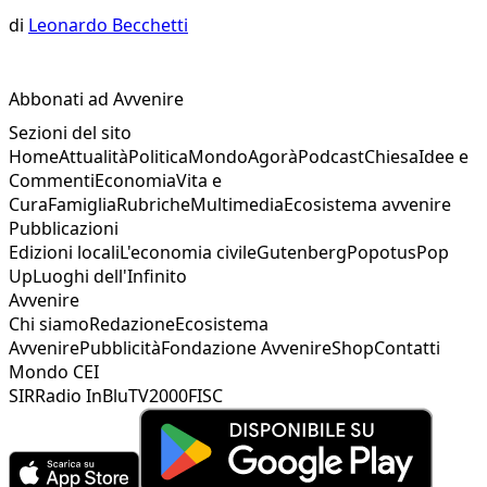
di
Leonardo Becchetti
Abbonati ad Avvenire
Sezioni del sito
Home
Attualità
Politica
Mondo
Agorà
Podcast
Chiesa
Idee e
Commenti
Economia
Vita e
Cura
Famiglia
Rubriche
Multimedia
Ecosistema avvenire
Pubblicazioni
Edizioni locali
L'economia civile
Gutenberg
Popotus
Pop
Up
Luoghi dell'Infinito
Avvenire
Chi siamo
Redazione
Ecosistema
Avvenire
Pubblicità
Fondazione Avvenire
Shop
Contatti
Mondo CEI
SIR
Radio InBlu
TV2000
FISC