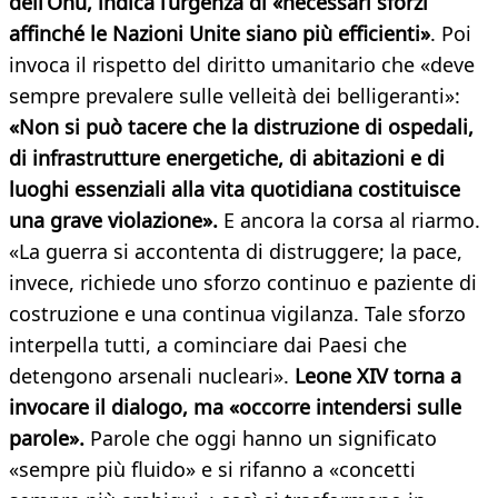
dell’Onu, indica l’urgenza di «necessari sforzi
affinché le Nazioni Unite siano più efficienti»
. Poi
invoca il rispetto del diritto umanitario che «deve
sempre prevalere sulle velleità dei belligeranti»:
«Non si può tacere che la distruzione di ospedali,
di infrastrutture energetiche, di abitazioni e di
luoghi essenziali alla vita quotidiana costituisce
una grave violazione».
E ancora la corsa al riarmo.
«La guerra si accontenta di distruggere; la pace,
invece, richiede uno sforzo continuo e paziente di
costruzione e una continua vigilanza. Tale sforzo
interpella tutti, a cominciare dai Paesi che
detengono arsenali nucleari».
Leone XIV torna a
invocare il dialogo, ma «occorre intendersi sulle
parole».
Parole che oggi hanno un significato
«sempre più fluido» e si rifanno a «concetti