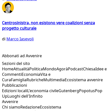
Centrosinistra, non esistono vere coalizioni senza
progetto culturale
di
Marco Iasevoli
Abbonati ad Avvenire
Sezioni del sito
Home
Attualità
Politica
Mondo
Agorà
Podcast
Chiesa
Idee e
Commenti
Economia
Vita e
Cura
Famiglia
Rubriche
Multimedia
Ecosistema avvenire
Pubblicazioni
Edizioni locali
L'economia civile
Gutenberg
Popotus
Pop
Up
Luoghi dell'Infinito
Avvenire
Chi siamo
Redazione
Ecosistema