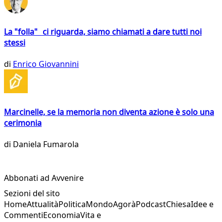
La "folla" ci riguarda, siamo chiamati a dare tutti noi
stessi
di
Enrico Giovannini
Marcinelle, se la memoria non diventa azione è solo una
cerimonia
di
Daniela Fumarola
Abbonati ad Avvenire
Sezioni del sito
Home
Attualità
Politica
Mondo
Agorà
Podcast
Chiesa
Idee e
Commenti
Economia
Vita e