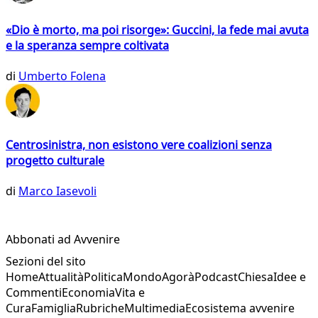
«Dio è morto, ma poi risorge»: Guccini, la fede mai avuta
e la speranza sempre coltivata
di
Umberto Folena
Centrosinistra, non esistono vere coalizioni senza
progetto culturale
di
Marco Iasevoli
Abbonati ad Avvenire
Sezioni del sito
Home
Attualità
Politica
Mondo
Agorà
Podcast
Chiesa
Idee e
Commenti
Economia
Vita e
Cura
Famiglia
Rubriche
Multimedia
Ecosistema avvenire