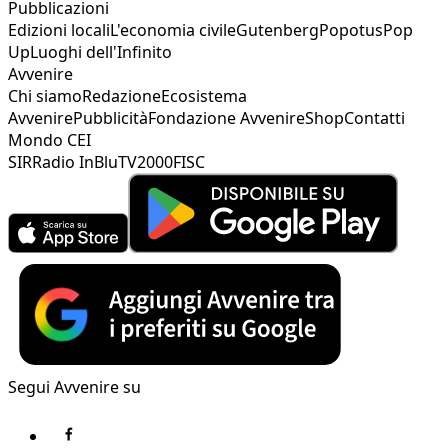
Pubblicazioni
Edizioni locali
L'economia civile
Gutenberg
Popotus
Pop
Up
Luoghi dell'Infinito
Avvenire
Chi siamo
Redazione
Ecosistema
Avvenire
Pubblicità
Fondazione Avvenire
Shop
Contatti
Mondo CEI
SIR
Radio InBlu
TV2000
FISC
Segui Avvenire su