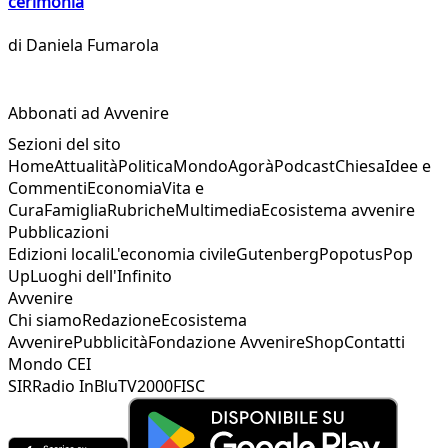
cerimonia
di
Daniela Fumarola
Abbonati ad Avvenire
Sezioni del sito
Home
Attualità
Politica
Mondo
Agorà
Podcast
Chiesa
Idee e
Commenti
Economia
Vita e
Cura
Famiglia
Rubriche
Multimedia
Ecosistema avvenire
Pubblicazioni
Edizioni locali
L'economia civile
Gutenberg
Popotus
Pop
Up
Luoghi dell'Infinito
Avvenire
Chi siamo
Redazione
Ecosistema
Avvenire
Pubblicità
Fondazione Avvenire
Shop
Contatti
Mondo CEI
SIR
Radio InBlu
TV2000
FISC