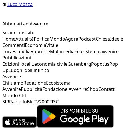
di
Luca Mazza
Abbonati ad Avvenire
Sezioni del sito
Home
Attualità
Politica
Mondo
Agorà
Podcast
Chiesa
Idee e
Commenti
Economia
Vita e
Cura
Famiglia
Rubriche
Multimedia
Ecosistema avvenire
Pubblicazioni
Edizioni locali
L'economia civile
Gutenberg
Popotus
Pop
Up
Luoghi dell'Infinito
Avvenire
Chi siamo
Redazione
Ecosistema
Avvenire
Pubblicità
Fondazione Avvenire
Shop
Contatti
Mondo CEI
SIR
Radio InBlu
TV2000
FISC