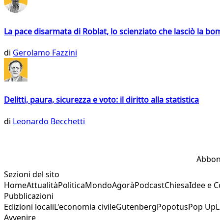
La pace disarmata di Roblat, lo scienziato che lasciò la b
di
Gerolamo Fazzini
Delitti, paura, sicurezza e voto: il diritto alla statistica
di
Leonardo Becchetti
Abbon
Sezioni del sito
Home
Attualità
Politica
Mondo
Agorà
Podcast
Chiesa
Idee e 
Pubblicazioni
Edizioni locali
L'economia civile
Gutenberg
Popotus
Pop Up
L
Avvenire