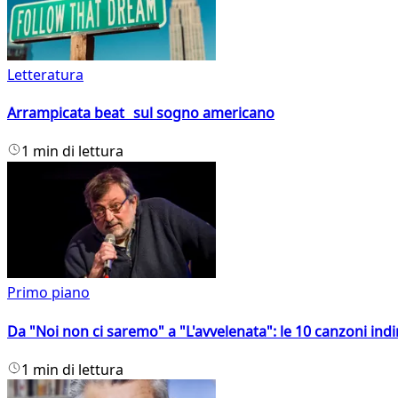
Letteratura
Arrampicata beat sul sogno americano
1 min di lettura
Primo piano
Da "Noi non ci saremo" a "L'avvelenata": le 10 canzoni indi
1 min di lettura