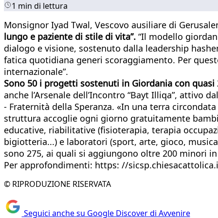
1 min di lettura
Monsignor Iyad Twal, Vescovo ausiliare di Gerusalem
lungo e paziente di stile di vita”.
“Il modello giordan
dialogo e visione, sostenuto dalla leadership hashe
fatica quotidiana generi scoraggiamento. Per questo 
internazionale”.
Sono 50 i progetti sostenuti in Giordania con quasi 2
anche l’Arsenale dell’Incontro “Bayt Illiqa”, attiv
- Fraternità della Speranza. «In una terra circondat
struttura accoglie ogni giorno gratuitamente bambini
educative, riabilitative (fisioterapia, terapia occup
bigiotteria...) e laboratori (sport, arte, gioco, music
sono 275, ai quali si aggiungono oltre 200 minori in 
Per approfondimenti: https: //sicsp.chiesacattolica.i
© RIPRODUZIONE RISERVATA
Seguici anche su Google Discover di Avvenire