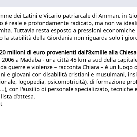
me dei Latini e Vicario patriarcale di Amman, in Gio
o è reale e profondamente radicato, ma non va idealiz
mita. Tuttavia resta esposto a pressioni economiche e
la stabilità della Giordania non riguarda solo i gior
0 milioni di euro provenienti dall’8xmille alla Chiesa
o dal 2006 a Madaba - una città 45 km a sud della cap
a da guerre e violenze – racconta Chiara – è un luogo 
 e giovani con disabilità cristiani e musulmani, insie
azionale, logopedia, psicomotricità), di formazione pro
a...), con l'ausilio di personale specializzato, tecniche
lista d’attesa.
t