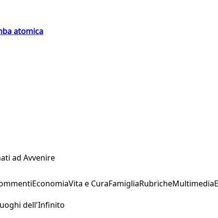
omba atomica
ati ad Avvenire
Commenti
Economia
Vita e Cura
Famiglia
Rubriche
Multimedia
uoghi dell'Infinito