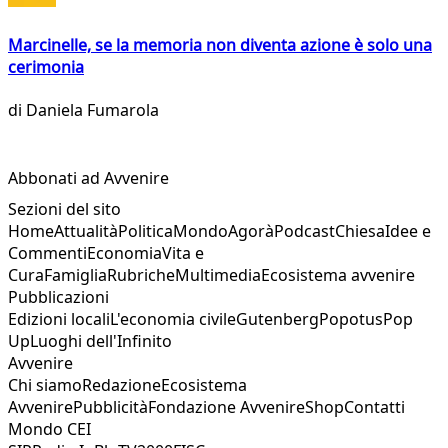
Marcinelle, se la memoria non diventa azione è solo una
cerimonia
di
Daniela Fumarola
Abbonati ad Avvenire
Sezioni del sito
Home
Attualità
Politica
Mondo
Agorà
Podcast
Chiesa
Idee e
Commenti
Economia
Vita e
Cura
Famiglia
Rubriche
Multimedia
Ecosistema avvenire
Pubblicazioni
Edizioni locali
L'economia civile
Gutenberg
Popotus
Pop
Up
Luoghi dell'Infinito
Avvenire
Chi siamo
Redazione
Ecosistema
Avvenire
Pubblicità
Fondazione Avvenire
Shop
Contatti
Mondo CEI