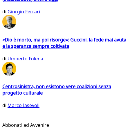
di
Giorgio Ferrari
«Dio è morto, ma poi risorge»: Guccini, la fede mai avuta
e la speranza sempre coltivata
di
Umberto Folena
Centrosinistra, non esistono vere coalizioni senza
progetto culturale
di
Marco Iasevoli
Abbonati ad Avvenire