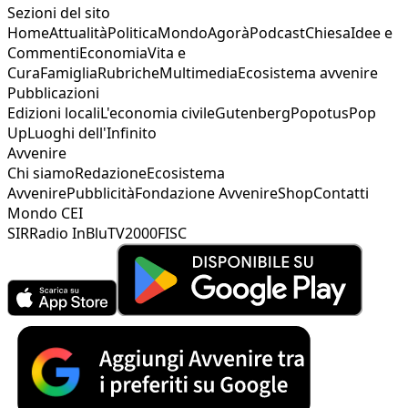
Sezioni del sito
Home
Attualità
Politica
Mondo
Agorà
Podcast
Chiesa
Idee e
Commenti
Economia
Vita e
Cura
Famiglia
Rubriche
Multimedia
Ecosistema avvenire
Pubblicazioni
Edizioni locali
L'economia civile
Gutenberg
Popotus
Pop
Up
Luoghi dell'Infinito
Avvenire
Chi siamo
Redazione
Ecosistema
Avvenire
Pubblicità
Fondazione Avvenire
Shop
Contatti
Mondo CEI
SIR
Radio InBlu
TV2000
FISC