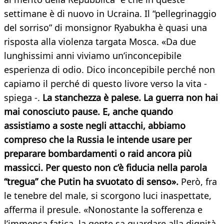
settimane è di nuovo in Ucraina. Il “pellegrinaggio
del sorriso” di monsignor Ryabukha è quasi una
risposta alla violenza targata Mosca. «Da due
lunghissimi anni viviamo un’inconcepibile
esperienza di odio. Dico inconcepibile perché non
capiamo il perché di questo livore verso la vita -
spiega -.
La stanchezza è palese. La guerra non hai
mai conosciuto pause. E, anche quando
assistiamo a soste negli attacchi, abbiamo
compreso che la Russia le intende usare per
preparare bombardamenti o raid ancora più
massicci. Per questo non c’è fiducia nella parola
“tregua” che Putin ha svuotato di senso».
Però, fra
le tenebre del male, si scorgono luci inaspettate,
afferma il presule. «Nonostante la sofferenza e
l’immensa fatica, la gente sa guardare alla dignità