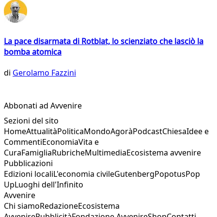
La pace disarmata di Rotblat, lo scienziato che lasciò la
bomba atomica
di
Gerolamo Fazzini
Abbonati ad Avvenire
Sezioni del sito
Home
Attualità
Politica
Mondo
Agorà
Podcast
Chiesa
Idee e
Commenti
Economia
Vita e
Cura
Famiglia
Rubriche
Multimedia
Ecosistema avvenire
Pubblicazioni
Edizioni locali
L'economia civile
Gutenberg
Popotus
Pop
Up
Luoghi dell'Infinito
Avvenire
Chi siamo
Redazione
Ecosistema
Avvenire
Pubblicità
Fondazione Avvenire
Shop
Contatti