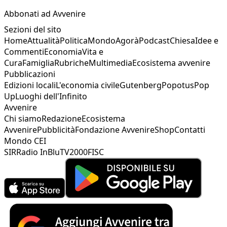
Abbonati ad Avvenire
Sezioni del sito
Home
Attualità
Politica
Mondo
Agorà
Podcast
Chiesa
Idee e
Commenti
Economia
Vita e
Cura
Famiglia
Rubriche
Multimedia
Ecosistema avvenire
Pubblicazioni
Edizioni locali
L'economia civile
Gutenberg
Popotus
Pop
Up
Luoghi dell'Infinito
Avvenire
Chi siamo
Redazione
Ecosistema
Avvenire
Pubblicità
Fondazione Avvenire
Shop
Contatti
Mondo CEI
SIR
Radio InBlu
TV2000
FISC