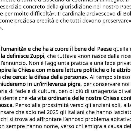
’esercizio concreto della giurisdizione nel nostro Pa
 per molte difficoltà». Il cardinale arcivescovo di Bo
o come preziosa eredità e che tutti devono preservare
».
l’umanità» e che ha a cuore il bene del Paese
quella 
la definisce Zuppi,
che tuttavia «non nasce dalla rice
annuncio. Non è l’aggiunta pratica a una fede privata,
apire la Chiesa con misere letture politiche o le attr
e che cerca: la difesa della persona».
Al tempo stesso 
hiuderemo in un’irrilevanza pigra
, per conservare noi 
a di fede e di cultura, ben di più di un’agenzia di val
esidente che
«la vita ordinaria delle nostre Chiese co
onosca.
Penso alla prossimità verso gli anziani soli, a
sare che solo nel 2025 gli italiani che hanno lasciato 
o chi si trova ad affrontare l’annoso problema abitativ
non sempre hanno nome, verso chi emigra a causa delle