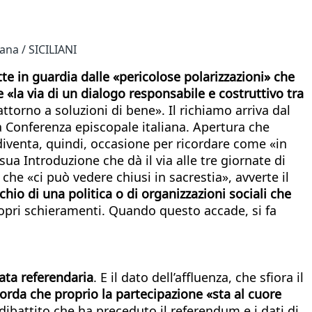
ana / SICILIANI
te in guardia dalle «pericolose polarizzazioni» che
e «la via di un dialogo responsabile e costruttivo tra
attorno a soluzioni di bene». Il richiamo arriva dal
a Conferenza episcopale italiana. Apertura che
 diventa, quindi, occasione per ricordare come «in
ua Introduzione che dà il via alle tre giornate di
he «ci può vedere chiusi in sacrestia», avverte il
schio di una politica o di organizzazioni sociali che
i propri schieramenti. Quando questo accade, si fa
nata referendaria
. E il dato dell’affluenza, che sfiora il
corda che proprio la partecipazione «sta al cuore
 dibattito che ha preceduto il referendum e i dati di