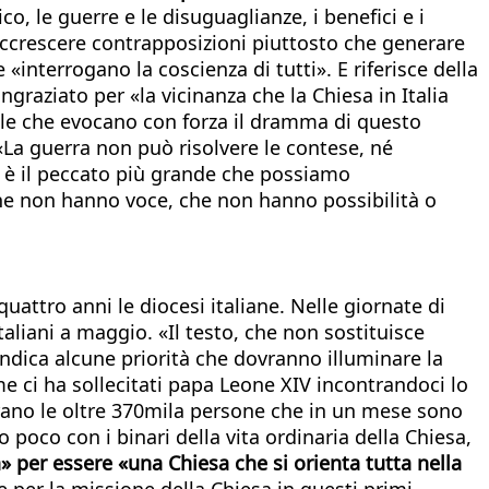
o, le guerre e le disuguaglianze, i benefici e i
o accrescere contrapposizioni piuttosto che generare
 «interrogano la coscienza di tutti». E riferisce della
ingraziato per «la vicinanza che la Chiesa in Italia
ole che evocano con forza il dramma di questo
a guerra non può risolvere le contese, né
 è il peccato più grande che possiamo
 che non hanno voce, che non hanno possibilità o
attro anni le diocesi italiane. Nelle giornate di
aliani a maggio. «Il testo, che non sostituisce
ndica alcune priorità che dovranno illuminare la
 ci ha sollecitati papa Leone XIV incontrandoci lo
trano le oltre 370mila persone che in un mese sono
 poco con i binari della vita ordinaria della Chiesa,
» per essere «una Chiesa che si orienta tutta nella
se per la missione della Chiesa in questi primi