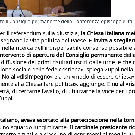
nte il Consiglio permanente della Conferenza episcopale itali
r il referendum sulla giustizia,
la Chiesa italiana met
 segnano la vita politica del Paese. E
invita a sceglier
e, nella ricerca dell’indispensabile consenso possibile 
l’intervento di apertura del Consiglio permanente
dell
ffusione dei primi risultati usciti dalle urne, e che
one sociale della fede cristiana», spiega Zuppi nella s
.
No al «disimpegno»
e a un «modo di essere Chiesa» c
ente alla Chiesa fare politica», aggiunge. E
no al «ri
ertà, di cercarne l’avallo, di utilizzarne la voce per 
Zuppi.
 italiano, aveva esortato alla partecipazione nella tor
 uno sguardo lungimirante.
Il cardinale presidente ri
rmette a tutti e a ciascuno di esprimersi al meglio. Il