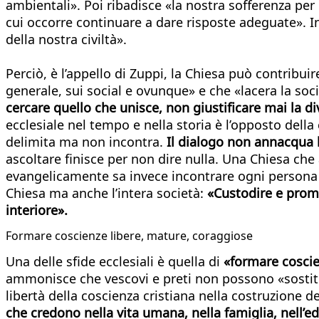
ambientali». Poi ribadisce «la nostra sofferenza pe
cui occorre continuare a dare risposte adeguate». Inf
della nostra civiltà».
Perciò, è l’appello di Zuppi, la Chiesa può contribuire
generale, sui social e ovunque» e che «lacera la so
cercare quello che unisce, non giustificare mai la di
ecclesiale nel tempo e nella storia è l’opposto dell
delimita ma non incontra.
Il dialogo non annacqua l
ascoltare finisce per non dire nulla. Una Chiesa che
evangelicamente sa invece incontrare ogni persona s
Chiesa ma anche l’intera società:
«Custodire e promuo
interiore».
Formare coscienze libere, mature, coraggiose
Una delle sfide ecclesiali è quella di
«formare coscien
ammonisce che vescovi e preti non possono «sostitui
libertà della coscienza cristiana nella costruzion
che credono nella vita umana, nella famiglia, nell’e