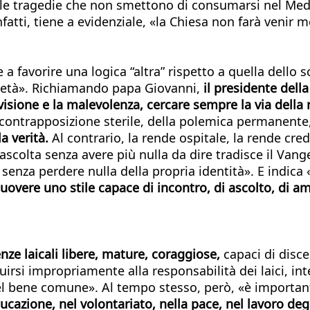
r le tragedie che non smettono di consumarsi nel Med
atti, tiene a evidenziale, «la Chiesa non farà venir me
 a favorire una logica “altra” rispetto a quella dello s
cietà». Richiamando papa Giovanni,
il presidente della
visione e la malevolenza, cercare sempre la via della 
a contrapposizione sterile, della polemica permanent
a verità.
Al contrario, la rende ospitale, la rende cre
 ascolta senza avere più nulla da dire tradisce il Van
enza perdere nulla della propria identità». E indica
vere uno stile capace di incontro, di ascolto, di amici
ze laicali libere, mature, coraggiose,
capaci di disce
rsi impropriamente alla responsabilità dei laici, in
e del bene comune». Al tempo stesso, però, «è import
ducazione, nel volontariato, nella pace, nel lavoro de