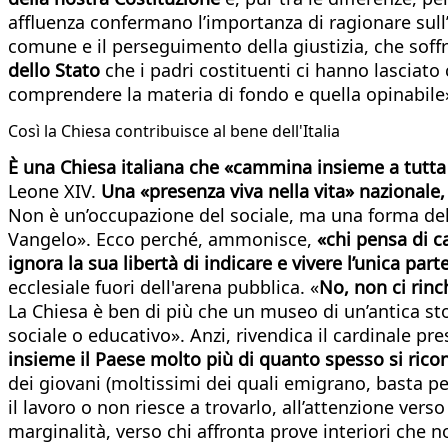
affluenza confermano l’importanza di ragionare sull
comune e il perseguimento della giustizia, che soffre
dello Stato
che i padri costituenti ci hanno lasciat
comprendere la materia di fondo e quella opinabile
Così la Chiesa contribuisce al bene dell'Italia
È una Chiesa italiana che «cammina insieme a tutta 
Leone XIV.
Una «presenza viva nella vita» nazionale, 
Non è un’occupazione del sociale, ma una forma dell’
Vangelo». Ecco perché, ammonisce,
«chi pensa di c
ignora la sua libertà di indicare e vivere l’unica part
ecclesiale fuori dell'arena pubblica. «
No, non ci rinc
La Chiesa è ben di più che un museo di un’antica stori
sociale o educativo». Anzi, rivendica il cardinale pr
insieme il Paese molto più di quanto spesso si ric
dei giovani (moltissimi dei quali emigrano, basta pen
il lavoro o non riesce a trovarlo, all’attenzione vers
marginalità, verso chi affronta prove interiori che 