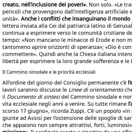
creato, nell’inclusione dei poveri».
Non solo. «Le tras
pericoli che provengono dall’intelligenza artificial
unità».
Anche i conflitti che insanguinano il mondo 
lettera inviata alla Cei dal patriarca latino di Gerusa
continua a esprimere verso le comunità cristiane d
tempo: «Non mancano le minacce di Erode e non manc
tantomeno aprire orizzonti di speranza»; «Dio è co
commettere». Quindi anche la Chiesa italiana intende
libertà per esprimere la loro grande sofferenza e le l
Il Cammino sinodale e le priorità ecclesiali
All’ordine del giorno del Consiglio permanente c’è
l
lavori saranno discusse le
Linee di orientamento
ch
il
Documento di sintesi
del Cammino sinodale e non s
vita ecclesiale negli anni a venire. Su tutte rimane
l’
scorso 17 giugno», ricorda Zuppi. C’è un popolo «in
giunte ad Assisi per l’ostensione delle spoglie di sa
che appaiono non sempre attrattivi, forti, luminosi»
missione».
Il cardinale esorta a ripartire da una rifle