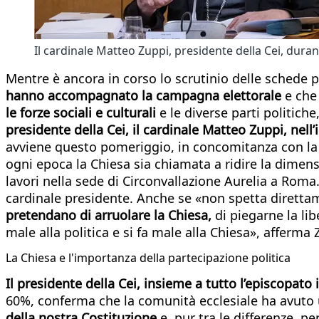
Il cardinale Matteo Zuppi, presidente della Cei, dura
Mentre è ancora in corso lo scrutinio delle schede pe
hanno accompagnato la campagna elettorale
e che
le forze sociali e culturali
e le diverse parti politich
presidente della Cei, il cardinale Matteo Zuppi, nel
avviene questo pomeriggio, in concomitanza con la di
ogni epoca la Chiesa sia chiamata a ridire la dimensi
lavori nella sede di Circonvallazione Aurelia a Roma
cardinale presidente. Anche se «non spetta direttam
pretendano di arruolare la Chiesa,
di piegarne la lib
male alla politica e si fa male alla Chiesa», afferma 
La Chiesa e l'importanza della partecipazione politica
Il presidente della Cei, insieme a tutto l’episcopato
60%, conferma che la comunità ecclesiale ha avuto
della nostra Costituzione
e, pur tra le differenze, pe