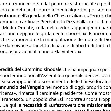
formazioni in corso dal punto di vista sociale e politic
e e da chi detiene il controllo degli algoritmi posson
entrano nell’agenda della Chiesa italiana.
«Ferite» che
lemme, il cardinale Pierbattista Pizzaballa, in cui ha r
el Medio Oriente, culla della fede», aggiungendo par
ano neppure le grida degli innocenti». E ancora: «L
n chi sta morendo e la manipolazione del nome di Dio
 dare «voce all’anelito di pace e di libertà di tanti
oro aspirazioni alla fine della violenza».
’eredità del Cammino sinodale
che ha impegnato per qu
e porteranno poi all’Assemblea generale dei vescovi it
i sovrappone al discernimento delle Chiese locali, i
annuncio del Vangelo
nel mondo di oggi, proprio come
 ricerca», rimarca il cardinale presidente. Come mos
n Francesco. Un popolo che «si incontra ancora troppo
. Da qui
la necessità di «un’estroversione missionaria
ssione sull’
Evangelii gaudium
, che «resta il testo ba